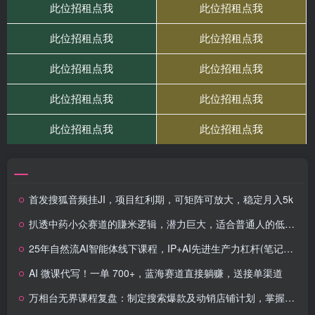
首发搜狐音频挂JI，项目红利期，可矩阵可放大，稳定月入5k
扒透中药小众赛道的賺米逻辑，潜力巨大，适合普通人的低门槛副业
25年自然流AI智能体线下课程，IP+AI先进生产力杠杆(笔记+课件+录音)
AI 微课代写！一单 700+，蓝海赛道直接躺赚，送接单渠道
万相台无界课程复盘：制定搜索爆款及动销店铺计划，掌握精准人群推广逻辑