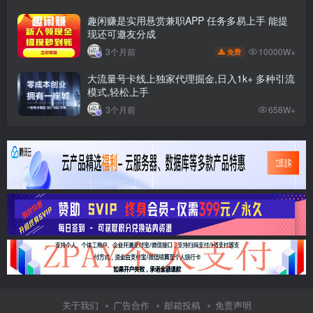
趣闲赚是实用悬赏兼职APP 任务多易上手 能提
现还可邀友分成
10000W+
3个月前
免费
大流量号卡线上独家代理掘金,日入1k+ 多种引流
模式,轻松上手
3个月前
658W+
关于我们
广告合作
邮箱投稿
免责声明