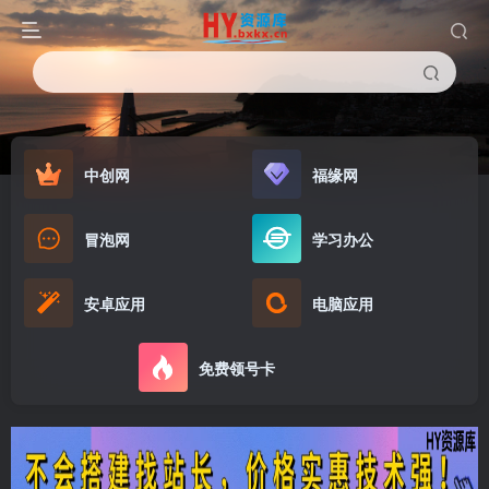
中创网
福缘网
冒泡网
学习办公
安卓应用
电脑应用
免费领号卡