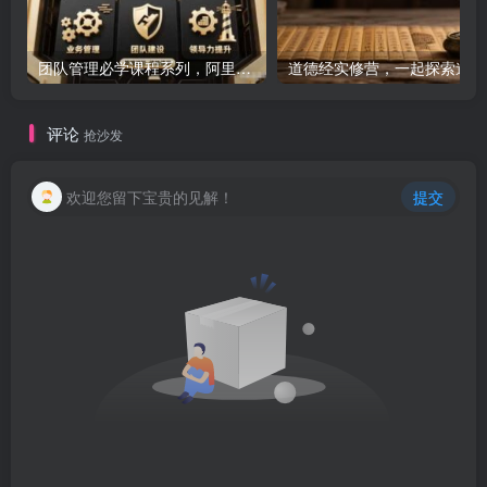
团队管理必学课程系列，阿里巴巴“腿部三板斧”
道
评论
抢沙发
欢迎您留下宝贵的见解！
提交