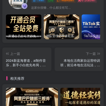
1.4W+
0
146848W+
612085W+
这家伙很懒，什么都没有写...
开通会员全站资源免费下载 开通VIP会员 HY资源库
团队管理必学课程系列，阿里巴巴“腿部三板斧”
上一篇
下一篇
2024新蓝海赛道，ai制作音
本地生活商家自运营特训
乐，新手小白抢先布局，花
班，前沿本地生活玩法，实
样玩法多项收益，日入300+
体商家自运营必学，团购+客
资实操全链路
相关推荐