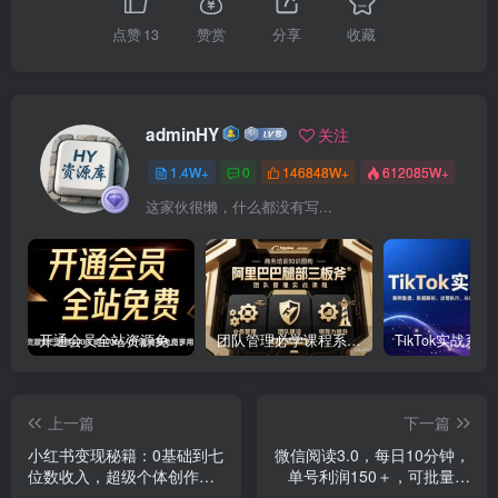
点赞
13
赞赏
分享
收藏
adminHY
关注
1.4W+
0
146848W+
612085W+
这家伙很懒，什么都没有写...
开通会员全站资源免费下载 开通VIP会员 HY资源库
团队管理必学课程系列，阿里巴巴“腿部三板斧”
上一篇
下一篇
小红书变现秘籍：0基础到七
微信阅读3.0，每日10分钟，
位数收入，超级个体创作者
单号利润150＋，可批量放
课解锁财富密码
大操作，简单0成本