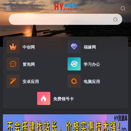
中创网
福缘网
冒泡网
学习办公
安卓应用
电脑应用
免费领号卡