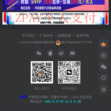
关于我们
广告合作
邮箱投稿
免责声明
© 2023
HY资源库
版权所有
鲁ICP备2024077178号
加入订阅号
扫码加微信
合作:
号易招代理商
|
流量号卡推广
|
永久主机空间
网站运行
1080 天
21 时
12 分
32 秒