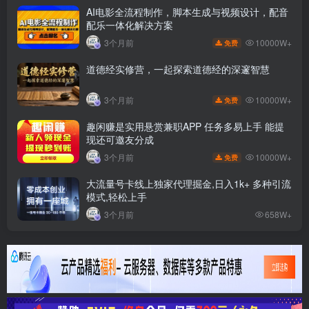
AI电影全流程制作，脚本生成与视频设计，配音
配乐一体化解决方案
10000W+
3个月前
免费
道德经实修营，一起探索道德经的深邃智慧
10000W+
3个月前
免费
趣闲赚是实用悬赏兼职APP 任务多易上手 能提
现还可邀友分成
10000W+
3个月前
免费
大流量号卡线上独家代理掘金,日入1k+ 多种引流
模式,轻松上手
3个月前
658W+