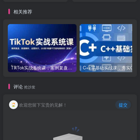
相关推荐
TikTok实战系统课，案例复盘、数据解析、运营执行，从0到1构建千万级电商体系（更新）
C++零基础实战课，夯实C语言基础、贯穿游戏
评论
抢沙发
欢迎您留下宝贵的见解！
提交