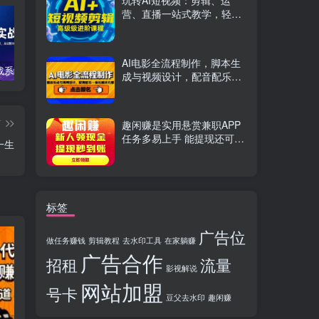
玩转AI短视频：剪辑、运
营、直播一站式教学，轻松
打造流量神话
AI电影全流程制作，脚本生
TikTok实战系统课，案例复盘、数据解析、运营执行，从0到1构建千万级电商体系（更新）
C++零基础实战课，夯实C语言基础、贯穿游戏项目、掌握开发思维，学成可挑战月薪15K+岗位
PS全能实战课：抠图修图、人像精修、电商美工，0基础变身设计达人
成与视频设计，配音配乐一
体化解决方案
篇
趣闲赚是实用悬赏兼职APP
任务多易上手 能提现还可邀
一生
友分成
标签
广告位
做任务赚钱
剪辑教程
去水印工具
在家躺赚
广告合作
招租
流量
影视解说
网站加盟
号卡
豆父去水印
趣闲赚