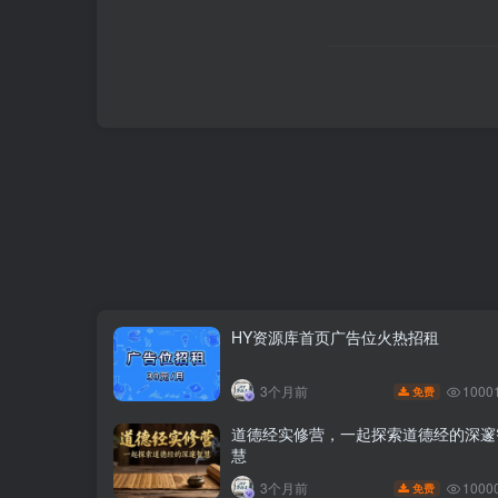
HY资源库首页广告位火热招租
1000
3个月前
免费
道德经实修营，一起探索道德经的深邃
慧
1000
3个月前
免费