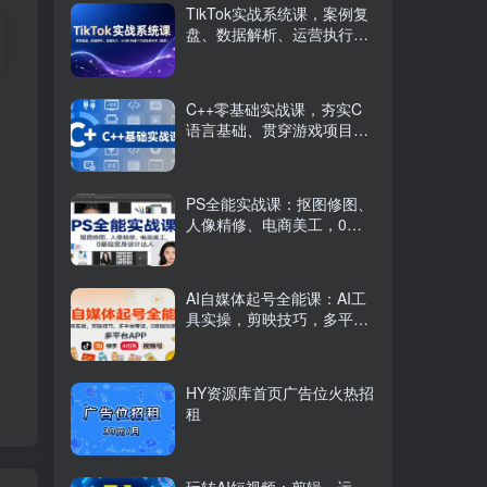
TikTok实战系统课，案例复
盘、数据解析、运营执行，
从0到1构建千万级电商体系
（更新）
C++零基础实战课，夯实C
语言基础、贯穿游戏项目、
掌握开发思维，学成可挑战
月薪15K+岗位
PS全能实战课：抠图修图、
人像精修、电商美工，0基
础变身设计达人
AI自媒体起号全能课：AI工
具实操，剪映技巧，多平台
带货，0基础快速变现
HY资源库首页广告位火热招
租