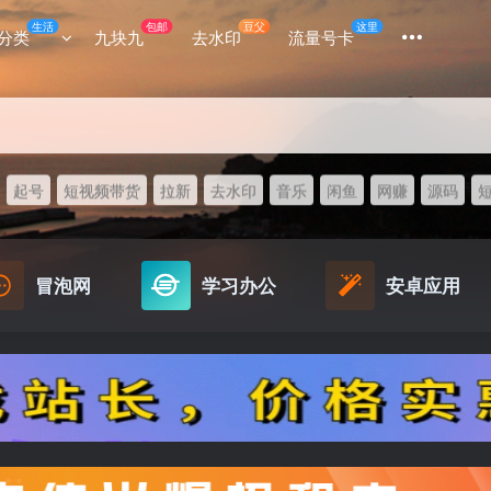
生活
包邮
豆父
这里
分类
九块九
去水印
流量号卡
起号
短视频带货
拉新
去水印
音乐
闲鱼
网赚
源码
冒泡网
学习办公
安卓应用