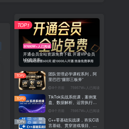
TOP1
97693W+人已阅读
开通会员全站资源免费下载 开通VIP会员
HY资源库
团队管理必学课程系列，阿
TOP2
里巴巴“腿部三板斧”
8个月前
75957W+人已阅读
TikTok实战系统课，案例复
TOP3
盘、数据解析、运营执行，
从0到1构建千万级电商体系
8个月前
75957W+人已阅读
（更新）
C++零基础实战课，夯实C语
TOP4
言基础、贯穿游戏项目、掌