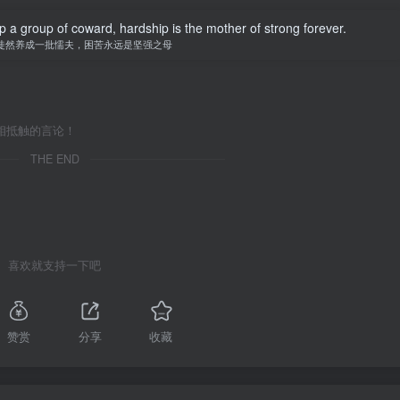
op a group of coward, hardship is the mother of strong forever.
徒然养成一批懦夫，困苦永远是坚强之母
相抵触的言论！
THE END
喜欢就支持一下吧
赞赏
分享
收藏