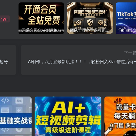
84W+
开通会员全站资源免费下载 开通VIP会员 HY资源库
团队管理必学课程系列，阿里巴巴“腿部三板斧”
下一
起号
AI创作，八月底最新玩法！！！，轻松日入3k+,错过后悔