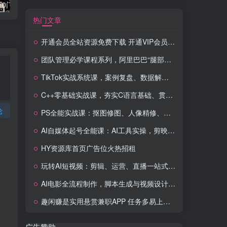
流量卡代理掘金0门槛每天躺赚3000+多种推广渠道新手小白轻松上手
Videoleap剪辑大师班：掌握Videoleap所有核心工具与使用技巧，一人产出专业级作品
热门文章
开通会员全站资源免费下载 开通VIP会员 HY资源库
团队管理必学课程系列，阿里巴巴“腿部三板斧”
TikTok实战系统课，案例复盘、数据解析、运营执行，从0到1构建千万级电商体系（更新）
C++零基础实战课，夯实C语言基础、贯穿游戏项目、掌握开发思维，学成可挑战月薪15K+岗位
论
PS全能实战课：抠图修图、人像精修、电商美工，0基础变身设计达人
AI自媒体起号全能课：AI工具实操，剪映技巧，多平台带货，0基础快速变现
HY资源库首页广告位火热招租
玩转AI短视频：剪辑、运营、直播一站式教学，轻松打造流量神话
AI电影全流程制作，脚本生成与视频设计，配音配乐一体化解决方案
趣闲赚是实用悬赏兼职APP 任务多易上手 能提现还可邀友分成
广告赞助