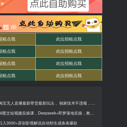
淘宝无人直播最新带货最新玩法， 独家技术不违规，也不封号，只需要挂…
AI图文短视频实操课，Deepseek+即梦落地实操，教你如何智能做图文短视频(更新6月)
日入3000+原创影视解说自动秒生成条条爆款