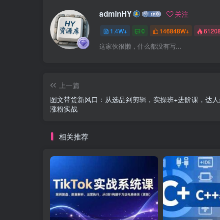
adminHY
关注
1.4W+
0
146848W+
6120
这家伙很懒，什么都没有写...
上一篇
图文带货新风口：从选品到剪辑，实操班+进阶课，达人
涨粉实战
相关推荐