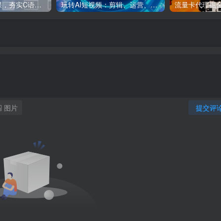
C++零基础实战课，夯实C语言基础、贯穿游戏项目、掌握开发思维，学成可挑战月薪15K+岗位
玩转AI短视频：剪辑、运营、直播一站式教学，轻松打造流量神话
图片
提交评