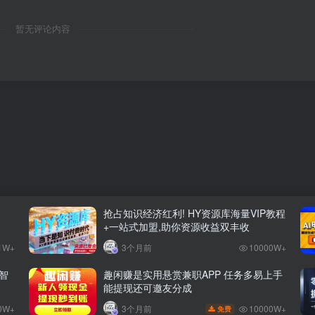
暂无评论内容
抢占知识经济红利! HY资源库海量VIP教程
+一站式加盟,助你资源收益双丰收
1W+
3个月前
10000W+
智
趣闲赚是实用悬赏兼职APP 任务多易上手
能提现还可邀友分成
0W+
10000W+
3个月前
免费