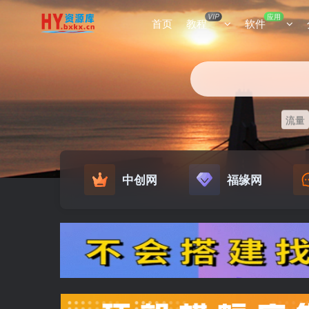
VIP
应用
首页
教程
软件
流量
中创网
福缘网