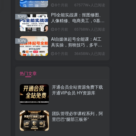
握开发思维，学成可挑战月
8个月前
67577W+人已阅读
薪15K+岗位
PS全能实战课：抠图修图、
TOP5
人像精修、电商美工，0基础
变身设计达人
8个月前
65768W+人已阅读
AI自媒体起号全能课：AI工
TOP6
具实操，剪映技巧，多平台
带货，0基础快速变现
8个月前
36458W+人已阅读
热门文章
开通会员全站资源免费下载
开通VIP会员 HY资源库
团队管理必学课程系列，阿
里巴巴“腿部三板斧”