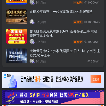
10000W+
3个月前
免费
道德经实修营，一起探索道德经的深邃智慧
10000W+
3个月前
免费
趣闲赚是实用悬赏兼职APP 任务多易上手 能提
现还可邀友分成
10000W+
3个月前
免费
大流量号卡线上独家代理掘金,日入1k+ 多种引流
模式,轻松上手
3个月前
658W+