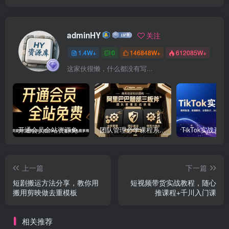
adminHY
关注
1.4W+
0
146848W+
612085W+
这家伙很懒，什么都没有写...
开通会员全站资源免费下载 开通VIP会员 HY资源库
团队管理必学课程系列，阿里巴巴“腿部三板斧”
上一篇
下一篇
短剧搬运方法分享，教你用
短视频带货实战教程，随心
搬用剪映做去重模板
推课程+千川入门课
相关推荐