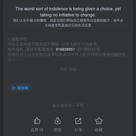
The worst sort of indolence is being given a choice, yet
taking no initiative to change.
我们人生中最大的懒惰，就是当我们明知自己拥有作出选择的能力，却不去
主动改变而是放任它的生活态度
©
版权声明
本站文章内容可能来源于网络, 仅供大家学习与参考,
如有侵权, 请联系客服微信:
916838651
进行删除处理。
拒绝任何人以任何形式在本站发表与中华人民共和国法律相抵触的言
论！
THE END
冒泡网
喜欢就支持一下吧
点赞
12
赞赏
分享
收藏