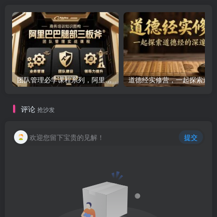
团队管理必学课程系列，阿里巴巴“腿部三板斧”
道
评论
抢沙发
欢迎您留下宝贵的见解！
提交