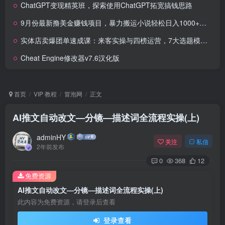
ChatGPT变现精英班，探索使用ChatGPT拓宽搞钱思路
9月份最新撸美金赚钱项目，暴力搬运小说轻松日入1000+，简单好复制可以…
实体店卖爆团单速成课：来客实操与四榜运营，7大选题模板精准引流
Cheat Engine修改器v7.6汉化版
首页
VIP 教程
冒泡网
正文
AI推文自动改文—分镜—描述词全流程实操(上)
adminHY
关注
私信
2年前发布
0
368
12
免费资源
AI推文自动改文—分镜—描述词全流程实操(上)
此内容为免费资源，请登录后查看
登录查看