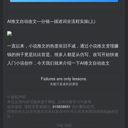
AI推文自动改文—分镜—描述词全流程实操(上)
一直以来，小说推文的热度依旧不减，通过小说推文变现赚
钱的例子更是比比皆是。很多人都是从仿写、改写开始快速
入门小说创作，今天我们就来介绍一下AI推文自动改文
Failures are only lessons.
失败只是成长的课堂
©
版权声明
本站文章内容可能来源于网络, 仅供大家学习与参考,
如有侵权, 请联系客服微信:
916838651
进行删除处理。
拒绝任何人以任何形式在本站发表与中华人民共和国法律相抵触的言
论！
THE END