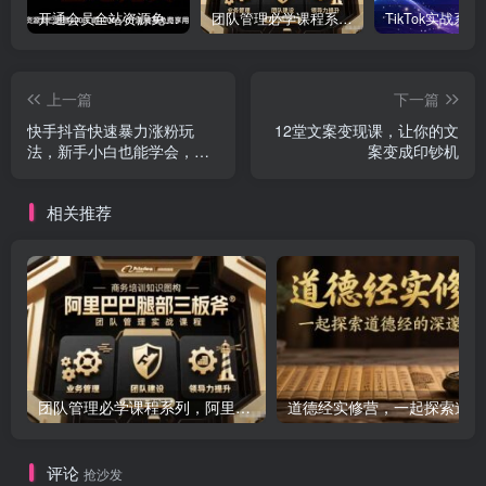
开通会员全站资源免费下载 开通VIP会员 HY资源库
团队管理必学课程系列，阿里巴巴“腿部三板斧”
上一篇
下一篇
快手抖音快速暴力涨粉玩
12堂文案变现课，让你的文
法，新手小白也能学会，一
案变成印钞机
天1k+
相关推荐
团队管理必学课程系列，阿里巴巴“腿部三板斧”
道
评论
抢沙发