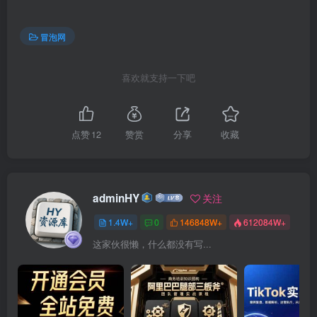
冒泡网
喜欢就支持一下吧
点赞
12
赞赏
分享
收藏
adminHY
关注
1.4W+
0
146848W+
612084W+
这家伙很懒，什么都没有写...