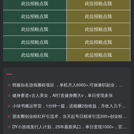
韩服知名游戏搬砖项目 ，单机月入6000+,可做兼职副业，小白闭眼入
健身赛道+古人美女，AI打造健身圈大v，单日变现多张
小绿书搬运带货，1分钟一篇，还能赚2份收益，月收入几千上万
朋友圈创业粉杠杆引流术，当天起号日精准引流300+创业粉，变现稳定，放大操作无上限
DY小游戏发行人计划，25年最新风口，单日变现1000+，官方 直接打款，新…