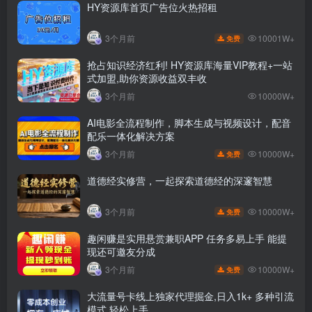
HY资源库首页广告位火热招租
10001W+
3个月前
免费
抢占知识经济红利! HY资源库海量VIP教程+一站
式加盟,助你资源收益双丰收
3个月前
10000W+
AI电影全流程制作，脚本生成与视频设计，配音
配乐一体化解决方案
10000W+
3个月前
免费
道德经实修营，一起探索道德经的深邃智慧
10000W+
3个月前
免费
趣闲赚是实用悬赏兼职APP 任务多易上手 能提
现还可邀友分成
10000W+
3个月前
免费
大流量号卡线上独家代理掘金,日入1k+ 多种引流
模式,轻松上手