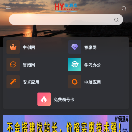
中创网
福缘网
冒泡网
学习办公
安卓应用
电脑应用
免费领号卡