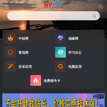
中创网
福缘网
冒泡网
学习办公
安卓应用
电脑应用
免费领号卡