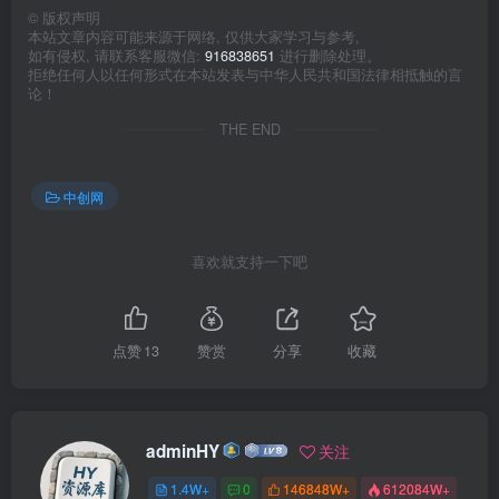
©
版权声明
本站文章内容可能来源于网络, 仅供大家学习与参考,
如有侵权, 请联系客服微信:
916838651
进行删除处理。
拒绝任何人以任何形式在本站发表与中华人民共和国法律相抵触的言
论！
THE END
中创网
喜欢就支持一下吧
点赞
13
赞赏
分享
收藏
adminHY
关注
1.4W+
0
146848W+
612084W+