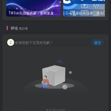
TikTok实战系统课，案例复盘、数据解析、运营执行，从0到1构建千万级电商体系（更新）
C++零基础实战课，夯实C语言基础、贯穿游戏
评论
抢沙发
欢迎您留下宝贵的见解！
提交
暂无评论内容