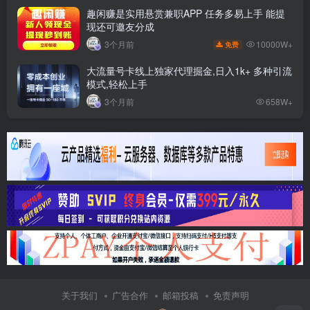
趣闲赚是实用悬赏兼职APP 任务多易上手 能提
现还可邀友分成
10000W+
3个月前
免费
大流量号卡线上独家代理掘金,日入1k+ 多种引流
模式,轻松上手
3个月前
658W+
关于我们
广告合作
邮箱投稿
免责声明