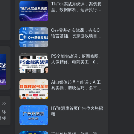
TikTok实战系统课，案例复
盘、数据解析、运营执行，
从0到1构建千万级电商体系
（更新）
C++零基础实战课，夯实C
语言基础、贯穿游戏项目、
掌握开发思维，学成可挑战
月薪15K+岗位
PS全能实战课：抠图修图、
人像精修、电商美工，0基
础变身设计达人
TikTok实战系统课，案例复盘、数据解析、运营执行，从0到1构建千万级电商体系（更新）
C++零基础实战课，夯实C语言基础、贯穿游戏项目、掌握开发思维，学成可挑战月薪15K+岗位
PS全能实战课：抠图修图、人像精修、电商美工，0基础变身设计达人
AI自媒体起号全能课：AI工
具实操，剪映技巧，多平台
带货，0基础快速变现
篇
HY资源库首页广告位火热招
，轻
租
目标