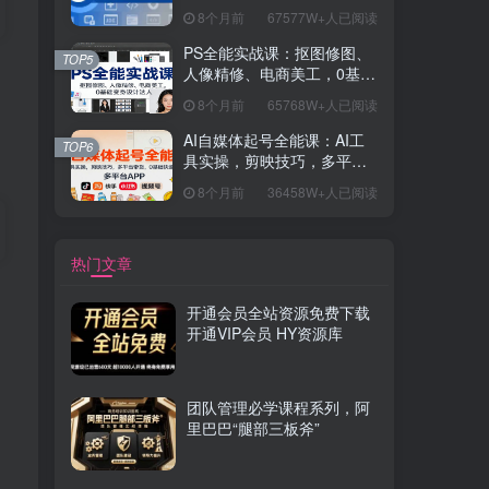
握开发思维，学成可挑战月
8个月前
67577W+人已阅读
薪15K+岗位
PS全能实战课：抠图修图、
TOP5
人像精修、电商美工，0基础
变身设计达人
8个月前
65768W+人已阅读
AI自媒体起号全能课：AI工
TOP6
具实操，剪映技巧，多平台
带货，0基础快速变现
8个月前
36458W+人已阅读
热门文章
开通会员全站资源免费下载
开通VIP会员 HY资源库
团队管理必学课程系列，阿
里巴巴“腿部三板斧”