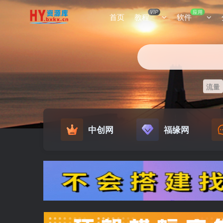
VIP
应用
首页
教程
软件
流量
中创网
福缘网