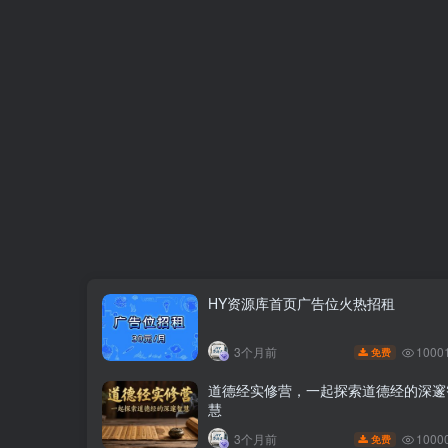
HY资源库首页广告位火热招租
1000
3个月前
免费
道德经实修营，一起探索道德经的深邃
慧
1000
3个月前
免费