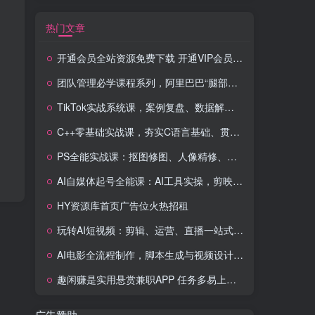
热门文章
开通会员全站资源免费下载 开通VIP会员 HY资源库
团队管理必学课程系列，阿里巴巴“腿部三板斧”
TikTok实战系统课，案例复盘、数据解析、运营执行，从0到1构建千万级电商体系（更新）
C++零基础实战课，夯实C语言基础、贯穿游戏项目、掌握开发思维，学成可挑战月薪15K+岗位
PS全能实战课：抠图修图、人像精修、电商美工，0基础变身设计达人
AI自媒体起号全能课：AI工具实操，剪映技巧，多平台带货，0基础快速变现
HY资源库首页广告位火热招租
玩转AI短视频：剪辑、运营、直播一站式教学，轻松打造流量神话
AI电影全流程制作，脚本生成与视频设计，配音配乐一体化解决方案
趣闲赚是实用悬赏兼职APP 任务多易上手 能提现还可邀友分成
广告赞助