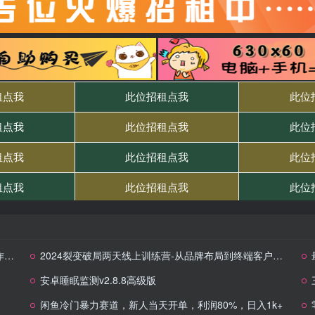
程
2024裂变破局两天线上训练营-从品牌布局到终端客户进店，裂变流量让企业逆势增长
安卓睡眠监测v2.8.8高级版
闲鱼冷门暴力赛道，新人当天开单，利润80%，日入1k+