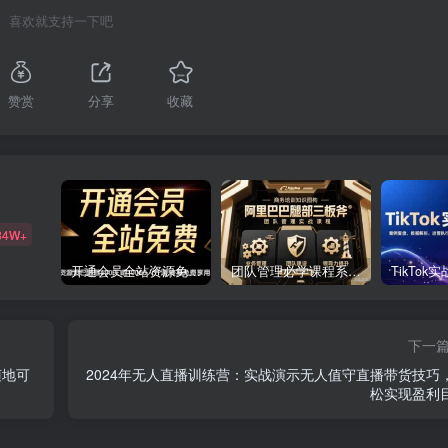
喜欢就支持一下吧
赞赏
分享
收藏
84W+
开通会员全站资源免费下载 开通VIP会员 HY资源库
团队管理必学课程系列，阿里巴巴“腿部三板斧”
下一
随地可
2024年无人直播训练营：实战演示无人值守直播带货技巧
松实现盈利