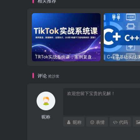
相关推荐
TikTok实战系统课，案例复盘、数据解析、运营执行，从0到1构建千万级电商体系（更新）
评论
抢沙发
昵称
昵称
表情
代码