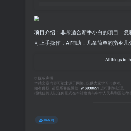
项目介绍：非常适合新手小白的项目，复
可上手操作，AI辅助，几条简单的指令几分
All things in 
©
版权声明
本站文章内容可能来源于网络, 仅供大家学习与参考,
如有侵权, 请联系客服微信:
916838651
进行删除处理。
拒绝任何人以任何形式在本站发表与中华人民共和国法律
中创网