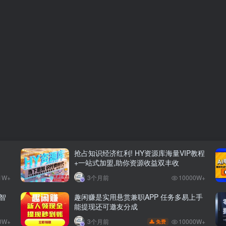
抢占知识经济红利! HY资源库海量VIP教程
+一站式加盟,助你资源收益双丰收
1W+
3个月前
10000W+
智
趣闲赚是实用悬赏兼职APP 任务多易上手
能提现还可邀友分成
0W+
10000W+
3个月前
免费