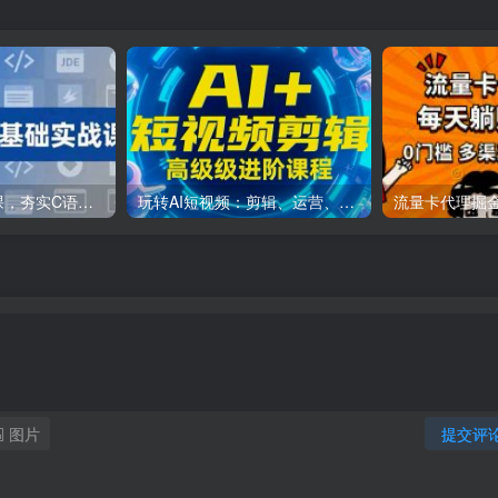
C++零基础实战课，夯实C语言基础、贯穿游戏项目、掌握开发思维，学成可挑战月薪15K+岗位
玩转AI短视频：剪辑、运营、直播一站式教学，轻松打造流量神话
图片
提交评