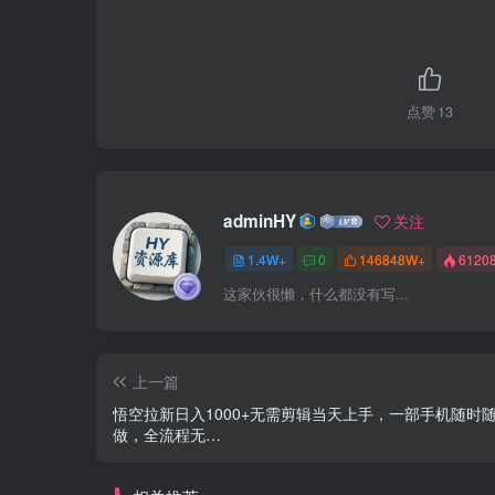
点赞
13
adminHY
关注
1.4W+
0
146848W+
6120
这家伙很懒，什么都没有写...
上一篇
悟空拉新日入1000+无需剪辑当天上手，一部手机随时
做，全流程无…