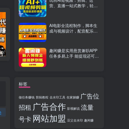
玩转AI短视频：剪辑、运
营、直播一站式教学，轻松
打造流量神话
AI电影全流程制作，脚本生
成与视频设计，配音配乐一
体化解决方案
趣闲赚是实用悬赏兼职APP
流量卡代理掘金0门槛每天躺赚3000+多种推广渠道新手小白轻松上手
Videoleap剪辑大师班：掌握Videoleap所有核心工具与使用技巧，一人产出专业级作品
任务多易上手 能提现还可邀
友分成
标签
广告位
做任务赚钱
剪辑教程
去水印工具
在家躺赚
广告合作
招租
流量
影视解说
论
网站加盟
号卡
豆父去水印
趣闲赚