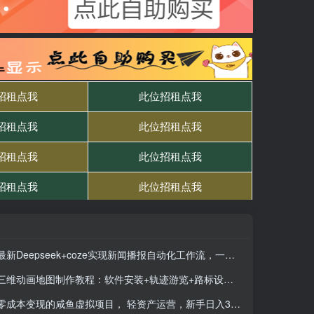
最新Deepseek+coze实现新闻播报自动化工作流，一键生成图文并茂的短视频新闻
三维动画地图制作教程：软件安装+轨迹游览+路标设计 掌握商业级可视化技术
零成本变现的咸鱼虚拟项目， 轻资产运营，新手日入3张+，目前没有项目的老铁正合适