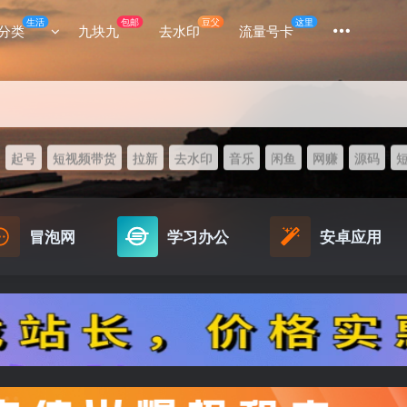
生活
包邮
豆父
这里
分类
九块九
去水印
流量号卡
起号
短视频带货
拉新
去水印
音乐
闲鱼
网赚
源码
冒泡网
学习办公
安卓应用