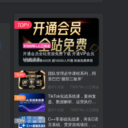
TOP1
97693W+人已阅读
开通会员全站资源免费下载 开通VIP会员
HY资源库
团队管理必学课程系列，阿
TOP2
里巴巴“腿部三板斧”
8个月前
75957W+人已阅读
TikTok实战系统课，案例复
TOP3
盘、数据解析、运营执行，
从0到1构建千万级电商体系
8个月前
75957W+人已阅读
（更新）
C++零基础实战课，夯实C语
TOP4
言基础、贯穿游戏项目、掌