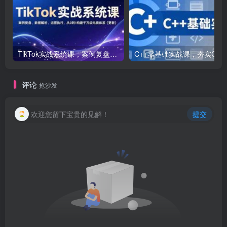
TikTok实战系统课，案例复盘、数据解析、运营执行，从0到1构建千万级电商体系（更新）
C++零基础实战课，夯实C语言基础、贯穿游戏
评论
抢沙发
欢迎您留下宝贵的见解！
提交