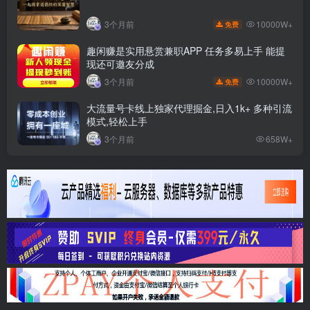
10000W+
3个月前
免费
趣闲赚是实用悬赏兼职APP 任务多易上手 能提
现还可邀友分成
10000W+
3个月前
免费
大流量号卡线上独家代理掘金,日入1k+ 多种引流
模式,轻松上手
3个月前
658W+