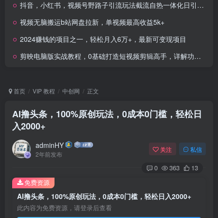
抖音，小红书，视频号野路子引流玩法截流自热一体化日引500+精准粉 单日变现3000+
视频无脑搬运b站网盘拉新，单视频最高收益5k+
2024赚钱的项目之一，轻松月入6万+，最新可变现项目
剪映电脑版实战教程，0基础打造短视频剪辑高手，详解功能、工具与实操案例
首页
VIP 教程
中创网
正文
AI撸头条，100%原创玩法，0成本0门槛，轻松日
入2000+
adminHY
关注
私信
2年前发布
0
363
13
免费资源
AI撸头条，100%原创玩法，0成本0门槛，轻松日入2000+
此内容为免费资源，请登录后查看