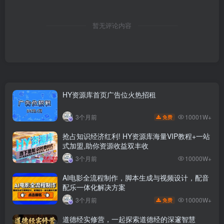
暂无评论内容
HY资源库首页广告位火热招租
10001W+
3个月前
免费
抢占知识经济红利! HY资源库海量VIP教程+一站
式加盟,助你资源收益双丰收
3个月前
10000W+
AI电影全流程制作，脚本生成与视频设计，配音
配乐一体化解决方案
10000W+
3个月前
免费
道德经实修营，一起探索道德经的深邃智慧