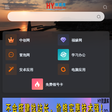
中创网
福缘网
冒泡网
学习办公
安卓应用
电脑应用
免费领号卡