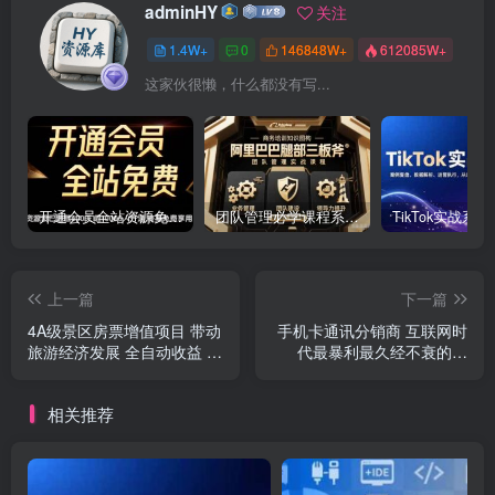
adminHY
关注
1.4W+
0
146848W+
612085W+
这家伙很懒，什么都没有写...
开通会员全站资源免费下载 开通VIP会员 HY资源库
团队管理必学课程系列，阿里巴巴“腿部三板斧”
上一篇
下一篇
4A级景区房票增值项目 带动
手机卡通讯分销商 互联网时
旅游经济发展 全自动收益 可
代最暴利最久经不衰的项
矩阵 月入1w+
目，0门槛0费用，…
相关推荐