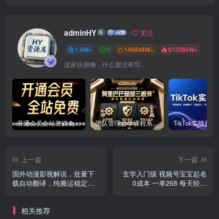
adminHY
关注
1.4W+
0
146848W+
612084W+
这家伙很懒，什么都没有写...
开通会员全站资源免费下载 开通VIP会员 HY资源库
团队管理必学课程系列，阿里巴巴“腿部三板斧”
上一篇
下一篇
国外动漫影视解说，批量下
玄学入门级 视频号宝宝起名
载自动翻译，纯搬运稳定过
0成本 一单268 每天轻松
原创，小白也能轻松上手
1000+
相关推荐