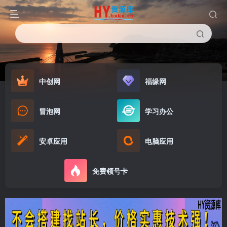
中创网
福缘网
冒泡网
学习办公
安卓应用
电脑应用
免费领号卡