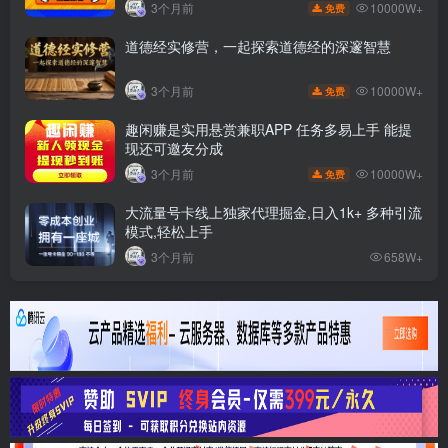
10000W+
3个月前
免费
道德经实修营，一起探索道德经的深邃智慧
10000W+
3个月前
免费
趣闲赚是实用悬赏兼职APP 任务多易上手 能提
现还可邀友分成
10000W+
3个月前
免费
大流量号卡线上独家代理掘金,日入1k+ 多种引流
模式,轻松上手
3个月前
658W+