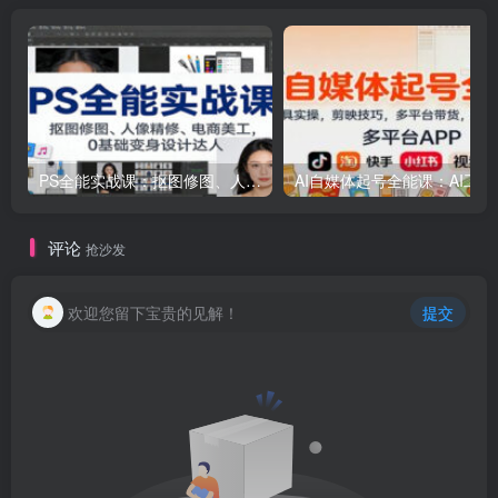
PS全能实战课：抠图修图、人像精修、电商美工，0基础变身设计达人
AI自媒体起号
评论
抢沙发
欢迎您留下宝贵的见解！
提交