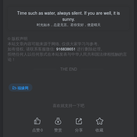
Time such as water, always silent. If you are well, it is
sunny.
时光如水，总是无言。若你安好，便是晴天
©
版权声明
本站文章内容可能来源于网络, 仅供大家学习与参考,
如有侵权, 请联系客服微信:
916838651
进行删除处理。
拒绝任何人以任何形式在本站发表与中华人民共和国法律相抵触的言
论！
THE END
福缘网
喜欢就支持一下吧
点赞
0
赞赏
分享
收藏