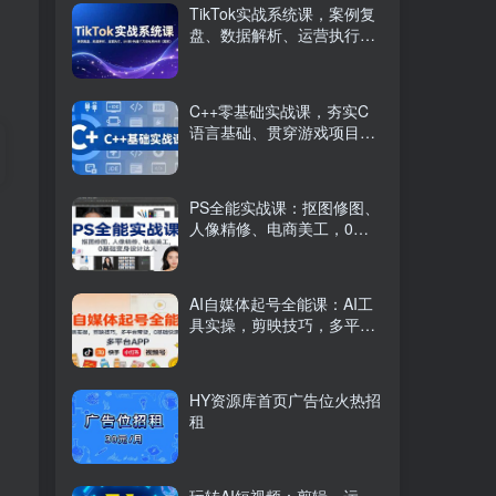
TikTok实战系统课，案例复
盘、数据解析、运营执行，
从0到1构建千万级电商体系
（更新）
C++零基础实战课，夯实C
语言基础、贯穿游戏项目、
掌握开发思维，学成可挑战
月薪15K+岗位
PS全能实战课：抠图修图、
人像精修、电商美工，0基
础变身设计达人
AI自媒体起号全能课：AI工
具实操，剪映技巧，多平台
带货，0基础快速变现
HY资源库首页广告位火热招
租