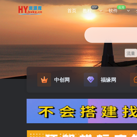
VIP
应用
首页
教程
软件
流量
中创网
福缘网