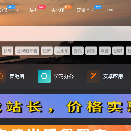
生活
包邮
豆父
这里
分类
九块九
去水印
流量号卡
起号
短视频带货
拉新
去水印
音乐
闲鱼
网赚
源码
冒泡网
学习办公
安卓应用