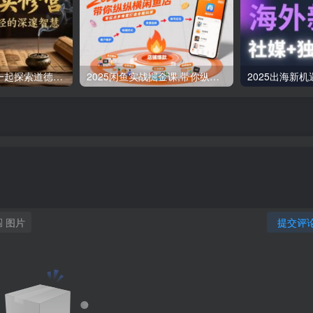
道德经实修营，一起探索道德经的深邃智慧
2025闲鱼实战掘金课,带你纵横闲鱼店,零起点多维度打造全能玩家
图片
提交评