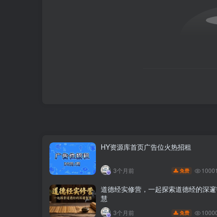
HY资源库首页广告位火热招租
1000
3个月前
免费
道德经实修营，一起探索道德经的深邃
慧
1000
3个月前
免费