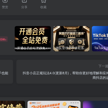
赞赏
分享
收藏
85W+
开通会员全站资源免费下载 开通VIP会员 HY资源库
团队管理必学课程系列，阿里巴巴“腿部三板斧”
下一
手也能
抖音小店正规玩法4.0(更新8月)，帮助你更好地理解和应
商抖店的