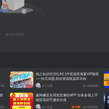
暂无评论内容
抢占知识经济红利! HY资源库海量VIP教程
+一站式加盟,助你资源收益双丰收
1W+
3个月前
10000W+
智
趣闲赚是实用悬赏兼职APP 任务多易上手
能提现还可邀友分成
0W+
10000W+
3个月前
免费