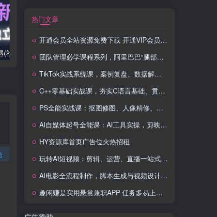
热门文章
开通会员全站资源免费下载 开通VIP会员 HY资源库
2025出海新机遇(社媒+独立站),海外新机遇,实现独立站的高效运营与出海
室内外AI设计课,一站式覆盖建筑,室内,景观,平面,展陈五大热门品类,解锁设计行业的全新可能
团队管理必学课程系列，阿里巴巴“腿部三板斧”
TikTok实战系统课，案例复盘、数据解析、运营执行，从0到1构建千万级电商体系（更新）
C++零基础实战课，夯实C语言基础、贯穿游戏项目、掌握开发思维，学成可挑战月薪15K+岗位
PS全能实战课：抠图修图、人像精修、电商美工，0基础变身设计达人
AI自媒体起号全能课：AI工具实操，剪映技巧，多平台带货，0基础快速变现
HY资源库首页广告位火热招租
论
玩转AI短视频：剪辑、运营、直播一站式教学，轻松打造流量神话
AI电影全流程制作，脚本生成与视频设计，配音配乐一体化解决方案
趣闲赚是实用悬赏兼职APP 任务多易上手 能提现还可邀友分成
广告赞助