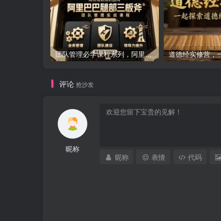
团队管理必学课程系列，阿里巴巴“腿部三板斧”
评论
抢沙发
昵称
昵称
表情
代码