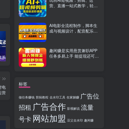
玩转AI短视频：剪辑、运
营、直播一站式教学，轻松
打造流量神话
AI电影全流程制作，脚本生
成与视频设计，配音配乐一
体化解决方案
趣闲赚是实用悬赏兼职APP
任务多易上手 能提现还可邀
TikTok实战系统课，案例复盘、数据解析、运营执行，从0到1构建千万级电商体系（更新）
C++零基础实战课，夯实C语言基础、贯穿游戏项目、掌握开发思维，学成可挑战月薪15K+岗位
PS全能实战课：抠图修图、人像精修、电商美工，0基础变身设计达人
友分成
篇
标签
对电
运营
广告位
做任务赚钱
剪辑教程
去水印工具
在家躺赚
广告合作
招租
流量
影视解说
网站加盟
号卡
豆父去水印
趣闲赚