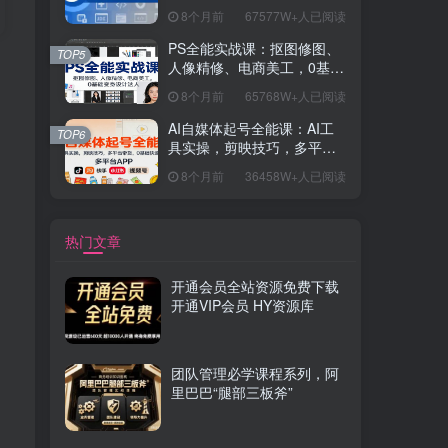
握开发思维，学成可挑战月
8个月前
67577W+人已阅读
薪15K+岗位
PS全能实战课：抠图修图、
TOP5
人像精修、电商美工，0基础
变身设计达人
8个月前
65768W+人已阅读
AI自媒体起号全能课：AI工
TOP6
具实操，剪映技巧，多平台
带货，0基础快速变现
8个月前
36458W+人已阅读
热门文章
开通会员全站资源免费下载
开通VIP会员 HY资源库
团队管理必学课程系列，阿
里巴巴“腿部三板斧”