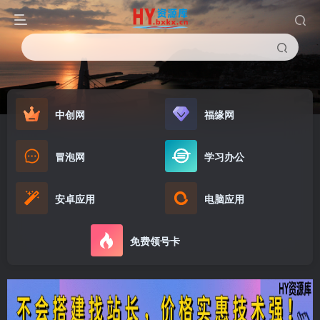
中创网
福缘网
冒泡网
学习办公
安卓应用
电脑应用
免费领号卡