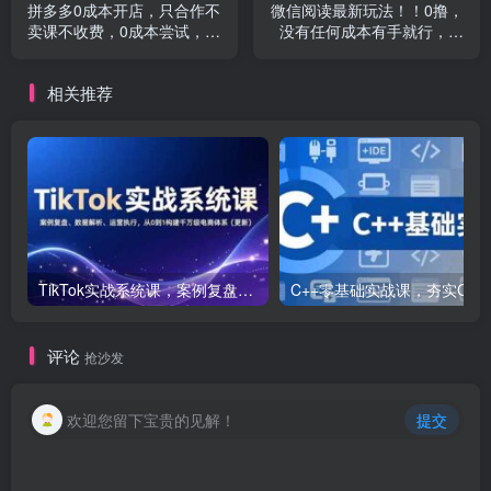
拼多多0成本开店，只合作不
微信阅读最新玩法！！0撸，
卖课不收费，0成本尝试，日
没有任何成本有手就行，一
赚千元+
天利润150+
相关推荐
TikTok实战系统课，案例复盘、数据解析、运营执行，从0到1构建千万级电商体系（更新）
C++零基础实战课，夯实C语言基础、贯穿游戏
评论
抢沙发
欢迎您留下宝贵的见解！
提交