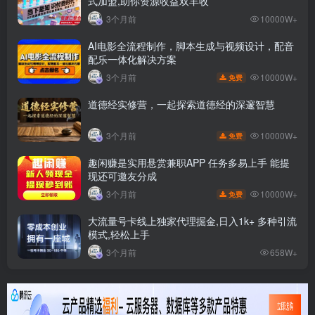
式加盟,助你资源收益双丰收
3个月前
10000W+
AI电影全流程制作，脚本生成与视频设计，配音
配乐一体化解决方案
10000W+
3个月前
免费
道德经实修营，一起探索道德经的深邃智慧
10000W+
3个月前
免费
趣闲赚是实用悬赏兼职APP 任务多易上手 能提
现还可邀友分成
10000W+
3个月前
免费
大流量号卡线上独家代理掘金,日入1k+ 多种引流
模式,轻松上手
3个月前
658W+