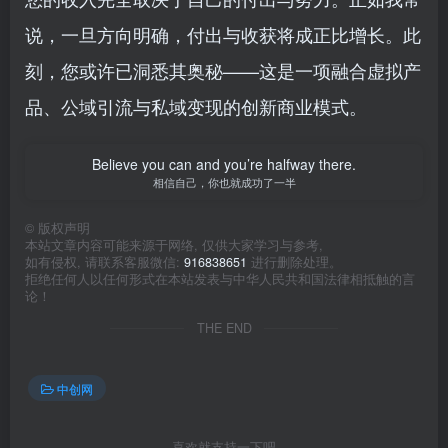
说，一旦方向明确，付出与收获将成正比增长。此
刻，您或许已洞悉其奥秘——这是一项融合虚拟产
品、公域引流与私域变现的创新商业模式。
Believe you can and you’re halfway there.
相信自己，你也就成功了一半
©
版权声明
本站文章内容可能来源于网络, 仅供大家学习与参考,
如有侵权, 请联系客服微信:
916838651
进行删除处理。
拒绝任何人以任何形式在本站发表与中华人民共和国法律相抵触的言
论！
THE END
中创网
喜欢就支持一下吧