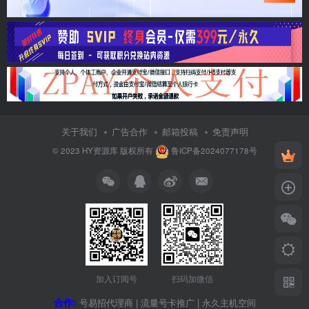
关于我们
广告合作
邮箱投稿
免责声明
© 2023
HY资源库
版权所有
鲁ICP备2024077178号
加入订阅号
扫码加微信
合作:
号易招代理商
|
流量号卡推广
|
永久主机空间