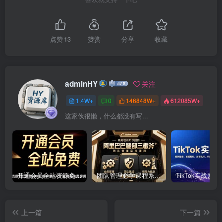
点赞
13
赞赏
分享
收藏
adminHY
关注
1.4W+
0
146848W+
612085W+
这家伙很懒，什么都没有写...
开通会员全站资源免费下载 开通VIP会员 HY资源库
团队管理必学课程系列，阿里巴巴“腿部三板斧”
上一篇
下一篇