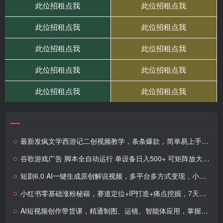
最新发疯文学西游记二创视频教学，条条爆款，简单易上手，20分钟搞定一条爆款视频
谷歌游戏广告 脚本全自动运行 单设备日入500+ 可矩阵放大，设备越多收益越大，新手小白轻松…
短剧6.0 AI一键生成原创解说视频，多平台多方式变现，小白轻松操作，日…
小红书零基础涨粉秘籍，赛道定位+IP打造+痛点挖掘，7天见效 单月涨粉5万+
AI短视频创作带货课，精通制图、运镜、智能体应用，掌握爆款内容创作，月带货收入3万+