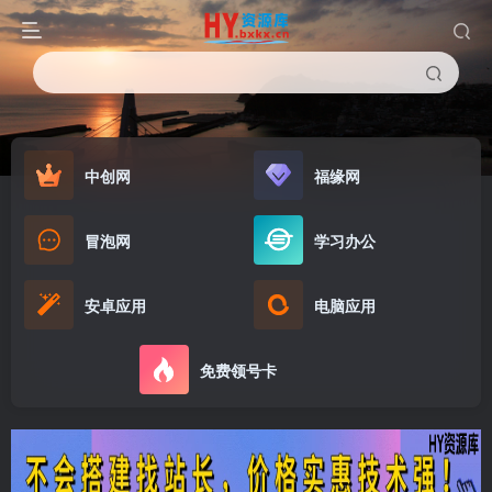
中创网
福缘网
冒泡网
学习办公
安卓应用
电脑应用
免费领号卡