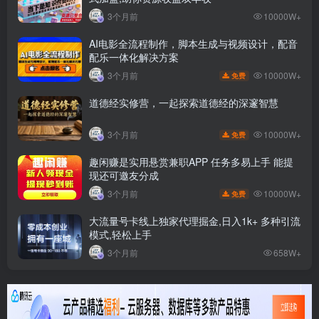
3个月前
10000W+
AI电影全流程制作，脚本生成与视频设计，配音
配乐一体化解决方案
10000W+
3个月前
免费
道德经实修营，一起探索道德经的深邃智慧
10000W+
3个月前
免费
趣闲赚是实用悬赏兼职APP 任务多易上手 能提
现还可邀友分成
10000W+
3个月前
免费
大流量号卡线上独家代理掘金,日入1k+ 多种引流
模式,轻松上手
3个月前
658W+