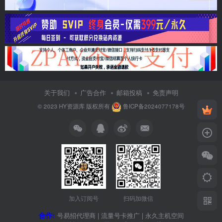
关于我们
广告合作
邮箱投稿
免责声明
© 2023
HY资源库
版权所有
鲁ICP备2024077178号
加入订阅号
扫码加微信
合作:
号易招代理商
|
流量号卡推广
|
永久主机空间