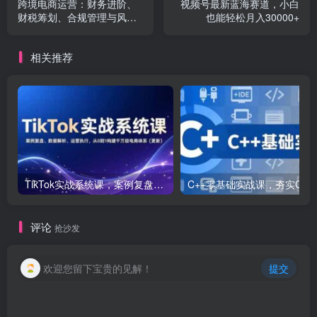
跨境电商运营：财务进阶、
视频号最新蓝海赛道，小白
财税筹划、合规管理与风险
也能轻松月入30000+
控制
相关推荐
TikTok实战系统课，案例复盘、数据解析、运营执行，从0到1构建千万级电商体系（更新）
C++零基础实战课，夯实C语言基础、贯穿游戏
评论
抢沙发
欢迎您留下宝贵的见解！
提交