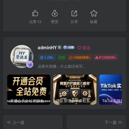
点赞
13
赞赏
分享
收藏
adminHY
关注
1.4W+
0
146848W+
612085W+
这家伙很懒，什么都没有写...
开通会员全站资源免费下载 开通VIP会员 HY资源库
团队管理必学课程系列，阿里巴巴“腿部三板斧”
上一篇
下一篇