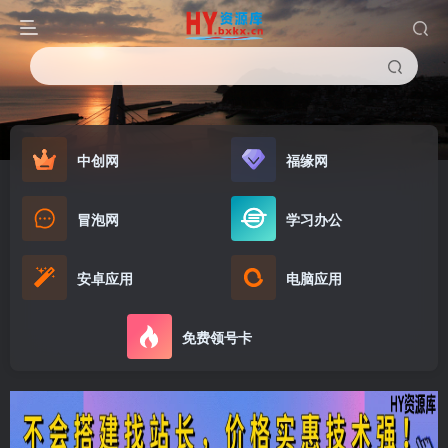
中创网
福缘网
冒泡网
学习办公
安卓应用
电脑应用
免费领号卡