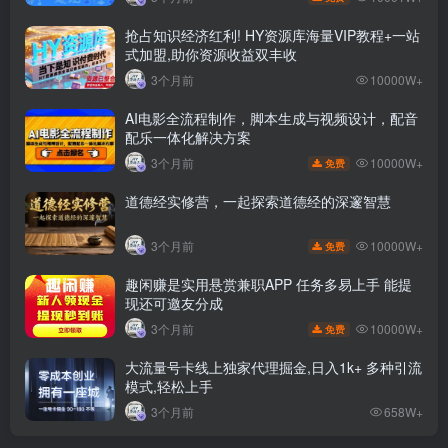
抢占知识经济红利! HY资源库海量VIP教程+一站
式加盟,助你资源收益双丰收
3个月前
10000W+
AI电影全流程制作，脚本生成与视频设计，配音
配乐一体化解决方案
10000W+
3个月前
免费
道德经实修营，一起探索道德经的深邃智慧
10000W+
3个月前
免费
趣闲赚是实用悬赏兼职APP 任务多易上手 能提
现还可邀友分成
10000W+
3个月前
免费
大流量号卡线上独家代理掘金,日入1k+ 多种引流
模式,轻松上手
3个月前
658W+