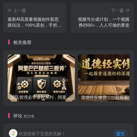
上一篇
下一篇
最新AI高质量视频创作新思
视频号分成计划，一个视频
路玩法，100%原创，手把手
挣2500+，人人可做的赛道
教你，小白也能轻松上手
相关推荐
团队管理必学课程系列，阿里巴巴“腿部三板斧”
道
评论
抢沙发
欢迎您留下宝贵的见解！
提交