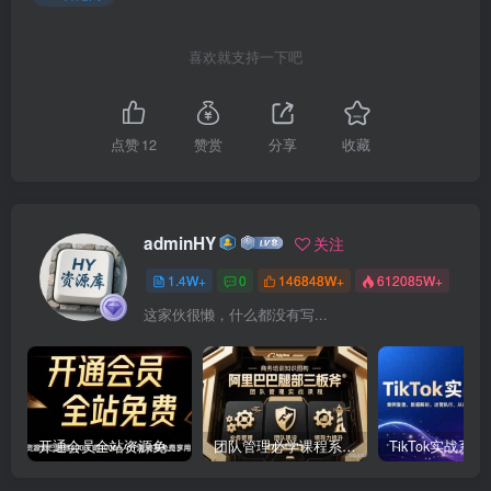
喜欢就支持一下吧
点赞
12
赞赏
分享
收藏
adminHY
关注
1.4W+
0
146848W+
612085W+
这家伙很懒，什么都没有写...
开通会员全站资源免费下载 开通VIP会员 HY资源库
团队管理必学课程系列，阿里巴巴“腿部三板斧”