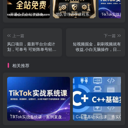
开通会员全站资源免费下载 开通VIP会员 HY资源库
团队管理必学课程系列，阿里巴巴“腿部三板斧”
上一篇
下一篇
风口项目，最新平台分成计
短视频掘金，刷刷视频就有
划，可单号 可矩阵单号轻松
收益.小白无脑操作，日入
月入10000+
2000+
相关推荐
TikTok实战系统课，案例复盘、数据解析、运营执行，从0到1构建千万级电商体系（更新）
C++零基础实战课，夯实C语言基础、贯穿游戏