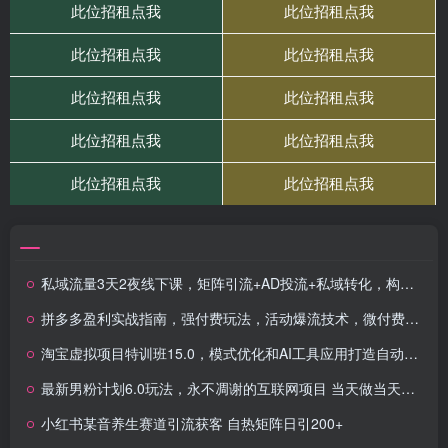
私域流量3天2夜线下课，矩阵引流+AD投流+私域转化，构建完整私域商业模式
拼多多盈利实战指南，强付费玩法，活动爆流技术，微付费破局方案(更新7月)
淘宝虚拟项目特训班15.0，模式优化和AI工具应用打造自动盈利店铺
最新男粉计划6.0玩法，永不凋谢的互联网项目 当天做当天变现，视频包原…
小红书某音养生赛道引流获客 自热矩阵日引200+