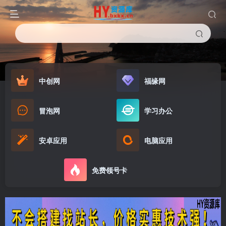
中创网
福缘网
冒泡网
学习办公
安卓应用
电脑应用
免费领号卡