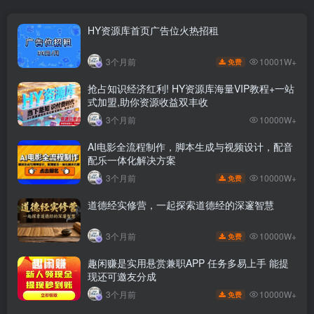
HY资源库首页广告位火热招租
10001W+
3个月前
免费
抢占知识经济红利! HY资源库海量VIP教程+一站
式加盟,助你资源收益双丰收
3个月前
10000W+
AI电影全流程制作，脚本生成与视频设计，配音
配乐一体化解决方案
10000W+
3个月前
免费
道德经实修营，一起探索道德经的深邃智慧
10000W+
3个月前
免费
趣闲赚是实用悬赏兼职APP 任务多易上手 能提
现还可邀友分成
10000W+
3个月前
免费