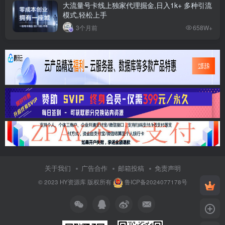
大流量号卡线上独家代理掘金,日入1k+ 多种引流
模式,轻松上手
3个月前
658W+
关于我们
广告合作
邮箱投稿
免责声明
© 2023
HY资源库
版权所有
鲁ICP备2024077178号