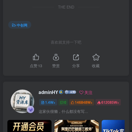
THE END
中创网
喜欢就支持一下吧
点赞
13
赞赏
分享
收藏
adminHY
关注
1.4W+
0
146848W+
612085W+
这家伙很懒，什么都没有写...