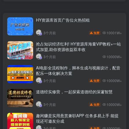
HY资源库首页广告位火热招租
10001W+
3个月前
免费
抢占知识经济红利! HY资源库海量VIP教程+一站
式加盟,助你资源收益双丰收
3个月前
10000W+
AI电影全流程制作，脚本生成与视频设计，配音
配乐一体化解决方案
10000W+
3个月前
免费
道德经实修营，一起探索道德经的深邃智慧
10000W+
3个月前
免费
趣闲赚是实用悬赏兼职APP 任务多易上手 能提
现还可邀友分成
10000W+
3个月前
免费