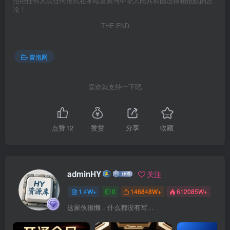
拒绝任何人以任何形式在本站发表与中华人民共和国法律相抵触的言
论！
THE END
冒泡网
喜欢就支持一下吧
点赞
12
赞赏
分享
收藏
adminHY
关注
1.4W+
0
146848W+
612085W+
这家伙很懒，什么都没有写...