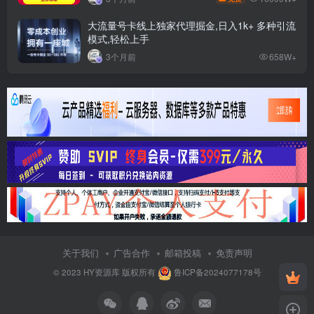
大流量号卡线上独家代理掘金,日入1k+ 多种引流
模式,轻松上手
3个月前
658W+
关于我们
广告合作
邮箱投稿
免责声明
© 2023
HY资源库
版权所有
鲁ICP备2024077178号