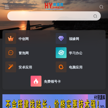
中创网
福缘网
冒泡网
学习办公
安卓应用
电脑应用
免费领号卡