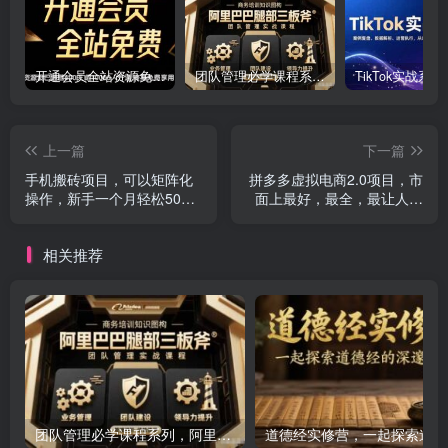
开通会员全站资源免费下载 开通VIP会员 HY资源库
团队管理必学课程系列，阿里巴巴“腿部三板斧”
上一篇
下一篇
手机搬砖项目，可以矩阵化
拼多多虚拟电商2.0项目，市
操作，新手一个月轻松5000
面上最好，最全，最让人容
多
易上手实操的拼多多虚拟电
商课程
相关推荐
团队管理必学课程系列，阿里巴巴“腿部三板斧”
道