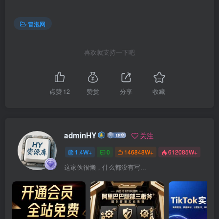
冒泡网
喜欢就支持一下吧
点赞
12
赞赏
分享
收藏
adminHY
关注
1.4W+
0
146848W+
612085W+
这家伙很懒，什么都没有写...