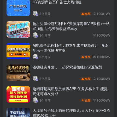
HY资源库首页广告位火热招租
10001W+
3个月前
免费
抢占知识经济红利! HY资源库海量VIP教程+一站
式加盟,助你资源收益双丰收
3个月前
10000W+
AI电影全流程制作，脚本生成与视频设计，配音
配乐一体化解决方案
10000W+
3个月前
免费
道德经实修营，一起探索道德经的深邃智慧
10000W+
3个月前
免费
趣闲赚是实用悬赏兼职APP 任务多易上手 能提
现还可邀友分成
10000W+
3个月前
免费
大流量号卡线上独家代理掘金,日入1k+ 多种引流
模式,轻松上手