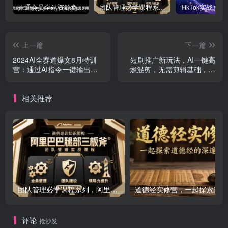
开通会员全站资源免费下载 开通VIP会员 HY资源库
团队管理必学课程系列，阿里巴巴“腿部三板斧”
上一篇
下一篇
2024AI全赛道爆文8月特训
短剧推广新玩法，AI一键高
营：通过AI指令一键输出爆
燃混剪，无需剪辑基础，条
文，多平台矩阵发布，轻松
条原创，小白月入3W+
月入3W
相关推荐
团队管理必学课程系列，阿里巴巴“腿部三板斧”
道
评论
抢沙发