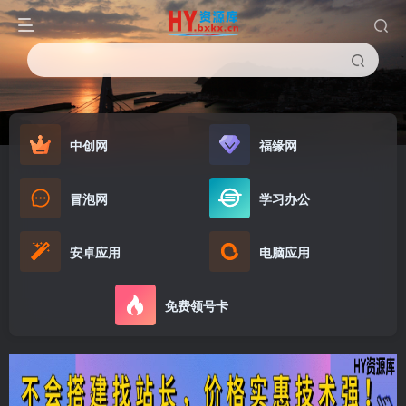
中创网
福缘网
冒泡网
学习办公
安卓应用
电脑应用
免费领号卡