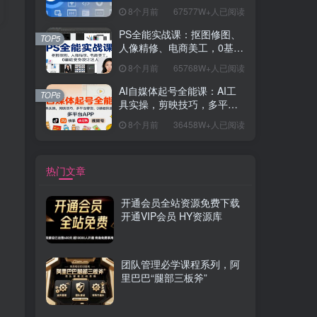
握开发思维，学成可挑战月
8个月前
67577W+人已阅读
薪15K+岗位
PS全能实战课：抠图修图、
TOP5
人像精修、电商美工，0基础
变身设计达人
8个月前
65768W+人已阅读
AI自媒体起号全能课：AI工
TOP6
具实操，剪映技巧，多平台
带货，0基础快速变现
8个月前
36458W+人已阅读
热门文章
开通会员全站资源免费下载
开通VIP会员 HY资源库
团队管理必学课程系列，阿
里巴巴“腿部三板斧”