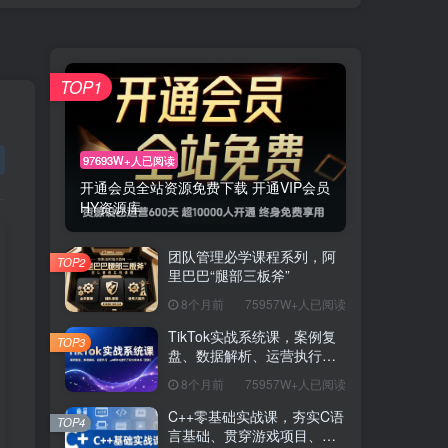
TOP1
97693W+人已阅读
开通会员全站资源免费下载 开通VIP会员
HY资源库
团队管理必学课程系列，阿
TOP2
里巴巴“腿部三板斧”
8个月前
75957W+人已阅读
TikTok实战系统课，案例复
TOP3
盘、数据解析、运营执行，
从0到1构建千万级电商体系
8个月前
75957W+人已阅读
（更新）
C++零基础实战课，夯实C语
TOP4
言基础、贯穿游戏项目、掌