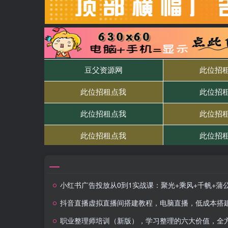
小红书广告投放从0到1实战课：聚光+乘风+千帆+蒲公英全平台实
抖音直播虚拟直播间搭建教程，电脑直播，低成本搭建高清晰虚拟直播间，背景任意换，立显高大
职业整理师培训（新版），学习整理的六大价值，全方位自我提升