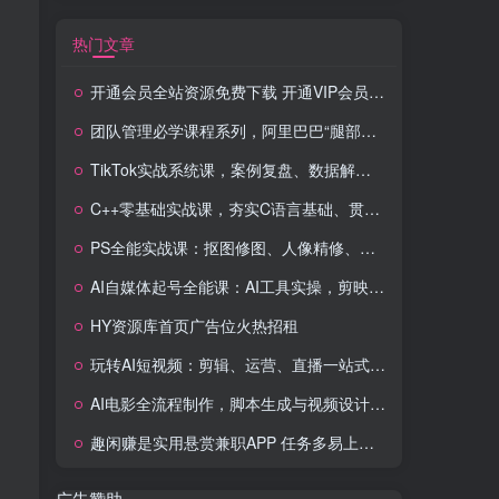
热门文章
开通会员全站资源免费下载 开通VIP会员 HY资源库
团队管理必学课程系列，阿里巴巴“腿部三板斧”
TikTok实战系统课，案例复盘、数据解析、运营执行，从0到1构建千万级电商体系（更新）
C++零基础实战课，夯实C语言基础、贯穿游戏项目、掌握开发思维，学成可挑战月薪15K+岗位
PS全能实战课：抠图修图、人像精修、电商美工，0基础变身设计达人
AI自媒体起号全能课：AI工具实操，剪映技巧，多平台带货，0基础快速变现
HY资源库首页广告位火热招租
玩转AI短视频：剪辑、运营、直播一站式教学，轻松打造流量神话
AI电影全流程制作，脚本生成与视频设计，配音配乐一体化解决方案
趣闲赚是实用悬赏兼职APP 任务多易上手 能提现还可邀友分成
广告赞助