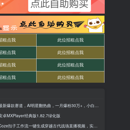
最新爆款赛道，AI明星翻热曲，一月爆粉30万+，小白也能上手，月入轻松过万
安卓MXPlayer经典版1.82.7绿化版
Coze扣子工作流一键生成穿越古代战场直播视频，实操教学通俗易懂