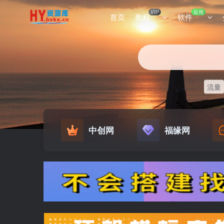
VIP
应用
首页
教程
软件
流量
中创网
福缘网