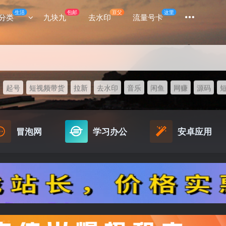
生活
包邮
豆父
这里
分类
九块九
去水印
流量号卡
起号
短视频带货
拉新
去水印
音乐
闲鱼
网赚
源码
冒泡网
学习办公
安卓应用