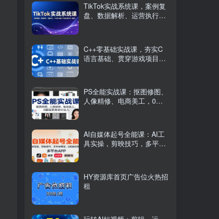
TikTok实战系统课，案例复
盘、数据解析、运营执行，
从0到1构建千万级电商体系
（更新）
C++零基础实战课，夯实C
语言基础、贯穿游戏项目、
掌握开发思维，学成可挑战
月薪15K+岗位
PS全能实战课：抠图修图、
人像精修、电商美工，0基
础变身设计达人
AI自媒体起号全能课：AI工
具实操，剪映技巧，多平台
带货，0基础快速变现
HY资源库首页广告位火热招
租