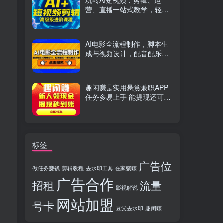
玩转AI短视频：剪辑、运
营、直播一站式教学，轻松
打造流量神话
AI电影全流程制作，脚本生
成与视频设计，配音配乐一
体化解决方案
趣闲赚是实用悬赏兼职APP
任务多易上手 能提现还可邀
友分成
标签
广告位
做任务赚钱
剪辑教程
去水印工具
在家躺赚
广告合作
招租
流量
影视解说
网站加盟
号卡
豆父去水印
趣闲赚