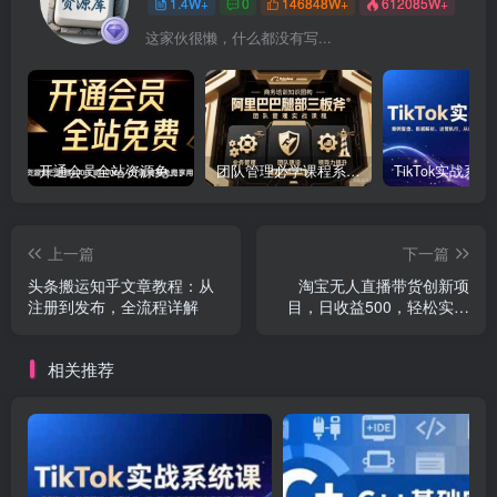
1.4W+
0
146848W+
612085W+
这家伙很懒，什么都没有写...
开通会员全站资源免费下载 开通VIP会员 HY资源库
团队管理必学课程系列，阿里巴巴“腿部三板斧”
上一篇
下一篇
头条搬运知乎文章教程：从
淘宝无人直播带货创新项
注册到发布，全流程详解
目，日收益500，轻松实现
被动收入
相关推荐