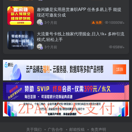
趣闲赚是实用悬赏兼职APP 任务多易上手 能提
现还可邀友分成
10000W+
3个月前
免费
大流量号卡线上独家代理掘金,日入1k+ 多种引流
模式,轻松上手
3个月前
658W+
关于我们
广告合作
邮箱投稿
免责声明