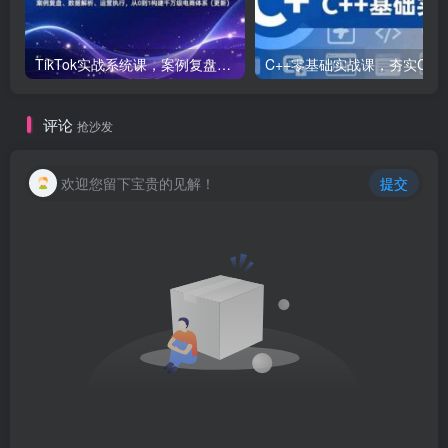
TikTok实战系统课，案例复盘、数据解析、运营执行，从0到1构建千万级电商体系（更新）
C++零基础实战课，夯实C语言基础、贯穿游戏
评论
抢沙发
欢迎您留下宝贵的见解！
提交