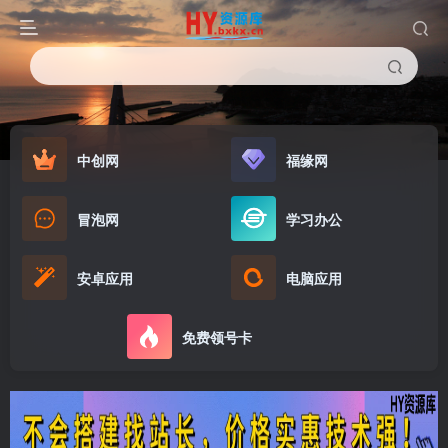
中创网
福缘网
冒泡网
学习办公
安卓应用
电脑应用
免费领号卡