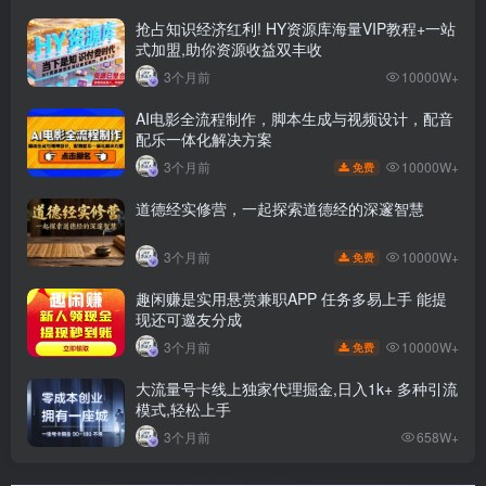
抢占知识经济红利! HY资源库海量VIP教程+一站
式加盟,助你资源收益双丰收
3个月前
10000W+
AI电影全流程制作，脚本生成与视频设计，配音
配乐一体化解决方案
10000W+
3个月前
免费
道德经实修营，一起探索道德经的深邃智慧
10000W+
3个月前
免费
趣闲赚是实用悬赏兼职APP 任务多易上手 能提
现还可邀友分成
10000W+
3个月前
免费
大流量号卡线上独家代理掘金,日入1k+ 多种引流
模式,轻松上手
3个月前
658W+