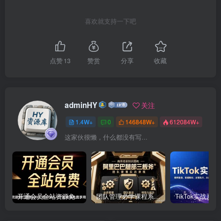
喜欢就支持一下吧
点赞
13
赞赏
分享
收藏
adminHY
关注
1.4W+
0
146848W+
612084W+
这家伙很懒，什么都没有写...
开通会员全站资源免费下载 开通VIP会员 HY资源库
团队管理必学课程系列，阿里巴巴“腿部三板斧”