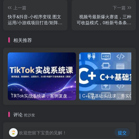
上一篇
下一篇
快手&抖音-小程序变现 图文
视频号最新爆火赛道，三种
运用/小游戏项目打造/矩阵打
可收益模式，0粉新号条条原
法与游戏发行人
创条条热门 日入1000+
相关推荐
TikTok实战系统课，案例复盘、数据解析、运营执行，从0到1构建千万级电商体系（更新）
C++零基础实战课，夯实C语言基础、贯穿游戏
评论
抢沙发
欢迎您留下宝贵的见解！
提交