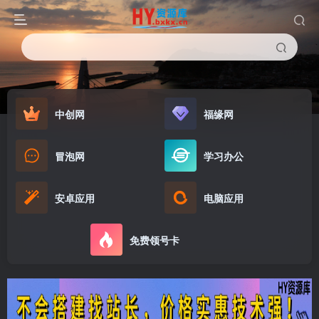
中创网
福缘网
冒泡网
学习办公
安卓应用
电脑应用
免费领号卡