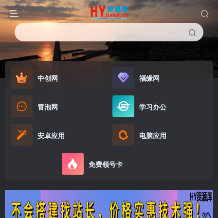
中创网
福缘网
冒泡网
学习办公
安卓应用
电脑应用
免费领号卡