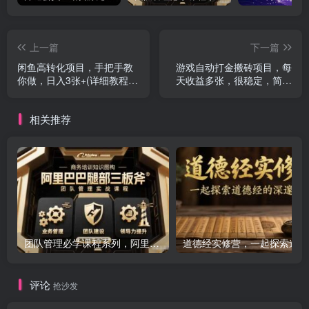
上一篇
下一篇
闲鱼高转化项目，手把手教
游戏自动打金搬砖项目，每
你做，日入3张+(详细教程
天收益多张，很稳定，简单
+货源)
易操作
相关推荐
团队管理必学课程系列，阿里巴巴“腿部三板斧”
道
评论
抢沙发