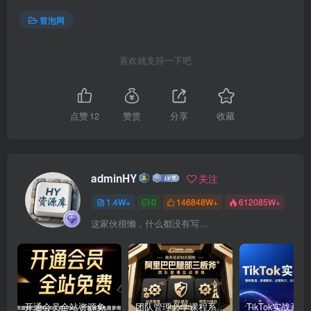
冒泡网
喜欢就支持一下吧
点赞
12
赞赏
分享
收藏
adminHY
关注
1.4W+
0
146848W+
612085W+
这家伙很懒，什么都没有写...
开通会员全站资源免费下载 开通VIP会员 HY资源库
团队管理必学课程系列，阿里巴巴“腿部三板斧”