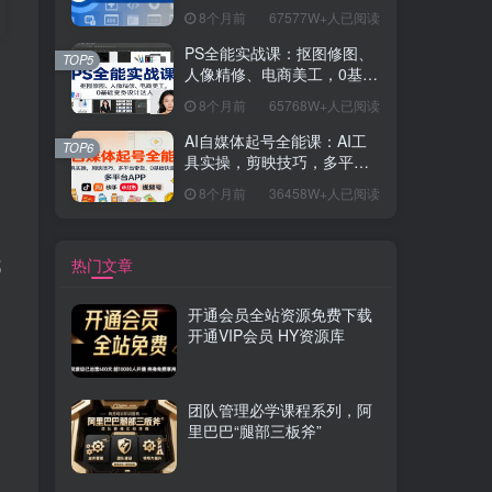
握开发思维，学成可挑战月
8个月前
67577W+人已阅读
薪15K+岗位
PS全能实战课：抠图修图、
TOP5
人像精修、电商美工，0基础
变身设计达人
8个月前
65768W+人已阅读
AI自媒体起号全能课：AI工
TOP6
具实操，剪映技巧，多平台
带货，0基础快速变现
8个月前
36458W+人已阅读
咱
热门文章
都
开通会员全站资源免费下载
开通VIP会员 HY资源库
团队管理必学课程系列，阿
里巴巴“腿部三板斧”