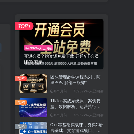
TOP1
97693W+人已阅读
开通会员全站资源免费下载 开通VIP会员
HY资源库
团队管理必学课程系列，阿
TOP2
里巴巴“腿部三板斧”
8个月前
75957W+人已阅读
TikTok实战系统课，案例复
TOP3
盘、数据解析、运营执行，
从0到1构建千万级电商体系
8个月前
75957W+人已阅读
（更新）
C++零基础实战课，夯实C语
TOP4
言基础、贯穿游戏项目、掌