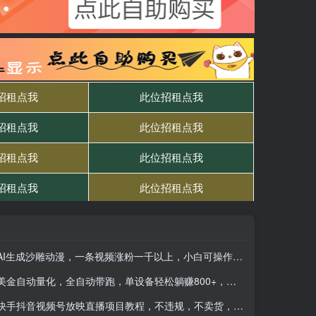
AI生成沙雕动漫，一条视频涨粉一千以上，小白可操作，单日变现500+
美金自动量化，全自动带跑，单设备轻松躺赚800+，我愿称今年最牛逼项目…
快手抖音视频号放映直播项目教程，不违规，不卖货，不靠粉丝，不靠礼物打赏，每天200-600