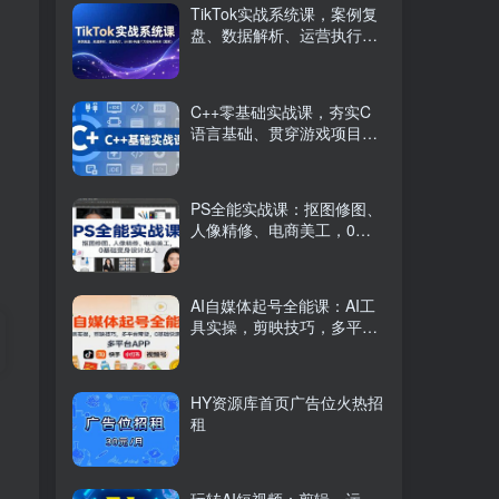
TikTok实战系统课，案例复
盘、数据解析、运营执行，
从0到1构建千万级电商体系
（更新）
C++零基础实战课，夯实C
语言基础、贯穿游戏项目、
掌握开发思维，学成可挑战
月薪15K+岗位
PS全能实战课：抠图修图、
人像精修、电商美工，0基
础变身设计达人
AI自媒体起号全能课：AI工
具实操，剪映技巧，多平台
带货，0基础快速变现
HY资源库首页广告位火热招
租