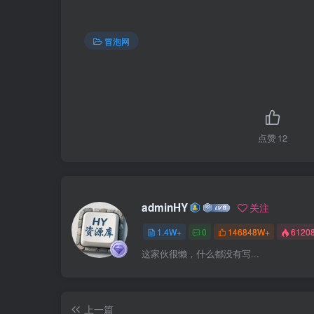
冒泡网
点赞
12
adminHY
关注
1.4W+
0
146848W+
6120
这家伙很懒，什么都没有写...
上一篇