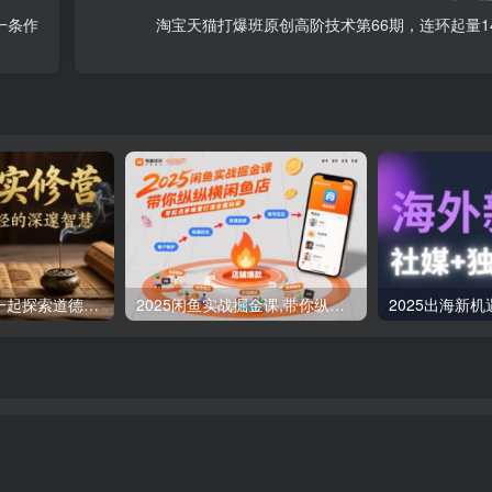
一条作
淘宝天猫打爆班原创高阶技术第66期，连环起量1
道德经实修营，一起探索道德经的深邃智慧
2025闲鱼实战掘金课,带你纵横闲鱼店,零起点多维度打造全能玩家