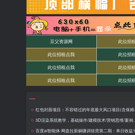
红包封面项目：不容错过的年底最大风口项目(含保姆级 SOP 教程)
3D渲染系统教学，基础操作/建模技术/营销思维/案例实战，商业级产品效果图制作
百度ai智能体·网盘拉新躺賺训练营第二期：单日收益1.8k，30天收益15个，长期稳