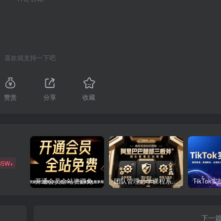
喜欢就支持一下吧
赞赏
分享
收藏
85W+
开通会员全站资源免费下载 开通VIP会员 HY资源库
团队管理必学课程系列，阿里巴巴“腿部三板斧”
下一