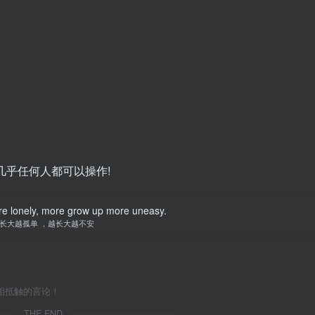
几乎任何人都可以操作!
e lonely, more grow up more uneasy.
长大越孤单 ，越长大越不安
相抵触的言论！
THE END