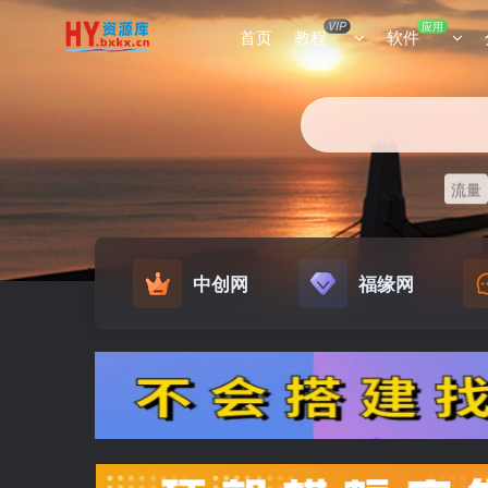
VIP
应用
首页
教程
软件
流量
中创网
福缘网