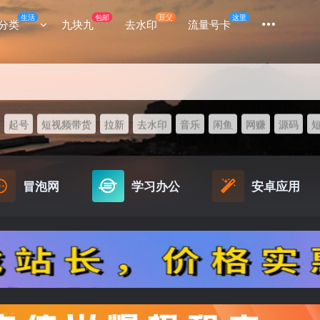
生活
包邮
豆父
这里
分类
九块九
去水印
流量号卡
起号
短视频带货
拉新
去水印
音乐
闲鱼
网赚
源码
冒泡网
学习办公
安卓应用