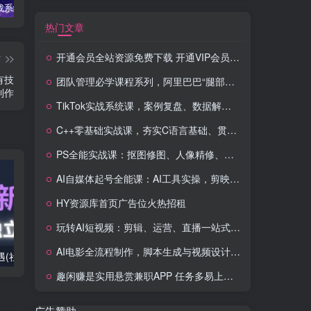
TikTok实战系统课，案例复盘、数据解析、运营执行，从0到1构建千万级电商体系（更新）
C++零基础实战课，夯实C语言基础、贯穿游戏项目、掌握开发思维，学成可挑战月薪15K+岗位
PS全能实战课：抠图修图、人像精修、电商美工，0基础变身设计达人
热门文章
开通会员全站资源免费下载 开通VIP会员 HY资源库
篇
有技
团队管理必学课程系列，阿里巴巴“腿部三板斧”
制作
TikTok实战系统课，案例复盘、数据解析、运营执行，从0到1构建千万级电商体系（更新）
C++零基础实战课，夯实C语言基础、贯穿游戏项目、掌握开发思维，学成可挑战月薪15K+岗位
PS全能实战课：抠图修图、人像精修、电商美工，0基础变身设计达人
AI自媒体起号全能课：AI工具实操，剪映技巧，多平台带货，0基础快速变现
HY资源库首页广告位火热招租
玩转AI短视频：剪辑、运营、直播一站式教学，轻松打造流量神话
AI电影全流程制作，脚本生成与视频设计，配音配乐一体化解决方案
2025出海新机遇(社媒+独立站),海外新机遇,实现独立站的高效运营与出海
室内外AI设计课,一站式覆盖建筑,室内,景观,平面,展陈五大热门品类,解锁设计行业的全新可能
趣闲赚是实用悬赏兼职APP 任务多易上手 能提现还可邀友分成
广告赞助