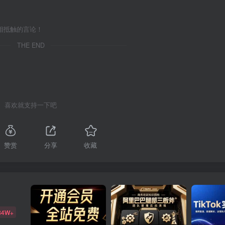
相抵触的言论！
THE END
喜欢就支持一下吧
赞赏
分享
收藏
84W+