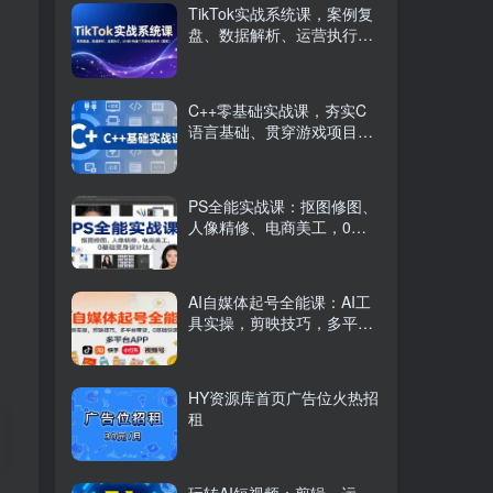
TikTok实战系统课，案例复
盘、数据解析、运营执行，
从0到1构建千万级电商体系
（更新）
C++零基础实战课，夯实C
语言基础、贯穿游戏项目、
掌握开发思维，学成可挑战
月薪15K+岗位
PS全能实战课：抠图修图、
人像精修、电商美工，0基
础变身设计达人
AI自媒体起号全能课：AI工
具实操，剪映技巧，多平台
带货，0基础快速变现
HY资源库首页广告位火热招
租