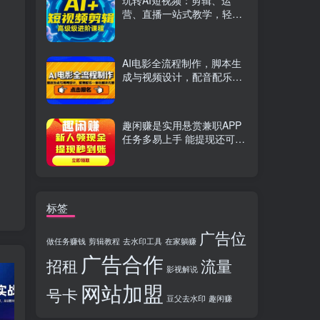
玩转AI短视频：剪辑、运
营、直播一站式教学，轻松
打造流量神话
AI电影全流程制作，脚本生
成与视频设计，配音配乐一
体化解决方案
趣闲赚是实用悬赏兼职APP
任务多易上手 能提现还可邀
友分成
标签
广告位
做任务赚钱
剪辑教程
去水印工具
在家躺赚
广告合作
招租
流量
影视解说
网站加盟
号卡
豆父去水印
趣闲赚