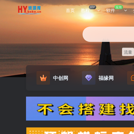
VIP
应用
首页
教程
软件
流量
中创网
福缘网