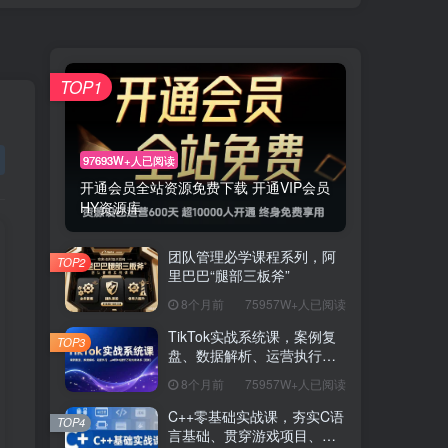
TOP1
97693W+人已阅读
开通会员全站资源免费下载 开通VIP会员
HY资源库
团队管理必学课程系列，阿
TOP2
里巴巴“腿部三板斧”
8个月前
75957W+人已阅读
TikTok实战系统课，案例复
TOP3
盘、数据解析、运营执行，
从0到1构建千万级电商体系
8个月前
75957W+人已阅读
（更新）
C++零基础实战课，夯实C语
TOP4
言基础、贯穿游戏项目、掌