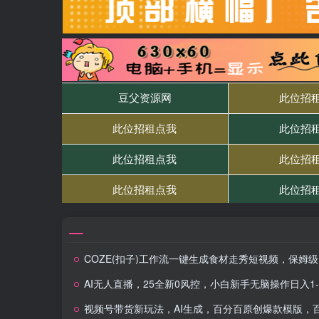
COZE(扣子)工作流一键生成食材走秀短视频，保姆级教程，零基础快速入门
AI无人直播，25全新0风控，小白新手无脑操作日入1-
视频号带货新玩法，AI生成，百分百原创爆款模版，百分百起号，高佣商品T+1结算月入过