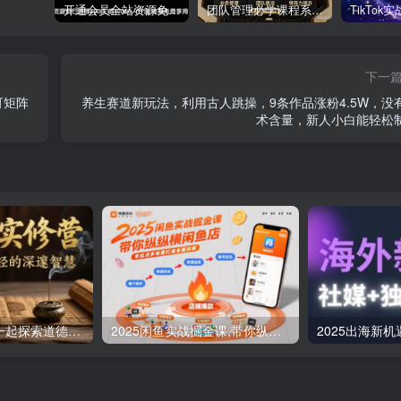
开通会员全站资源免费下载 开通VIP会员 HY资源库
团队管理必学课程系列，阿里巴巴“腿部三板斧”
下一
可矩阵
养生赛道新玩法，利用古人跳操，9条作品涨粉4.5W，没
术含量，新人小白能轻松
道德经实修营，一起探索道德经的深邃智慧
2025闲鱼实战掘金课,带你纵横闲鱼店,零起点多维度打造全能玩家