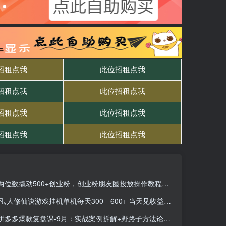
两位数撬动500+创业粉，创业粉朋友圈投放操作教程，花小钱办大事内含找…
凡,人修仙诀游戏挂机单机每天300—600+ 当天见收益随时在线变现 …
拼多多爆款复盘课-9月：实战案例拆解+野路子方法论，快速掌握爆单新逻辑