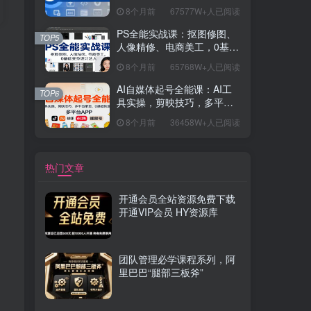
握开发思维，学成可挑战月
8个月前
67577W+人已阅读
薪15K+岗位
PS全能实战课：抠图修图、
TOP5
人像精修、电商美工，0基础
变身设计达人
8个月前
65768W+人已阅读
AI自媒体起号全能课：AI工
TOP6
具实操，剪映技巧，多平台
带货，0基础快速变现
8个月前
36458W+人已阅读
热门文章
开通会员全站资源免费下载
开通VIP会员 HY资源库
团队管理必学课程系列，阿
里巴巴“腿部三板斧”