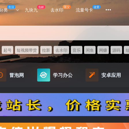
生活
包邮
豆父
这里
分类
九块九
去水印
流量号卡
起号
短视频带货
拉新
去水印
音乐
闲鱼
网赚
源码
冒泡网
学习办公
安卓应用