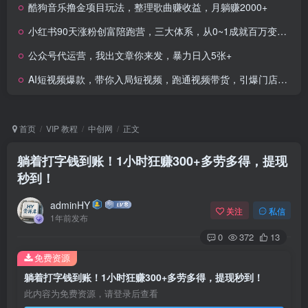
酷狗音乐撸金项目玩法，整理歌曲赚收益，月躺赚2000+
小红书90天涨粉创富陪跑营，​三大体系，从0~1成就百万变现，做小红书的最后一站
公众号代运营，我出文章你来发，暴力日入5张+
AI短视频爆款，带你入局短视频，跑通视频带货，引爆门店获客
首页
VIP 教程
中创网
正文
躺着打字钱到账！1小时狂赚300+多劳多得，提现
秒到！
adminHY
关注
私信
1年前发布
0
372
13
免费资源
躺着打字钱到账！1小时狂赚300+多劳多得，提现秒到！
此内容为免费资源，请登录后查看