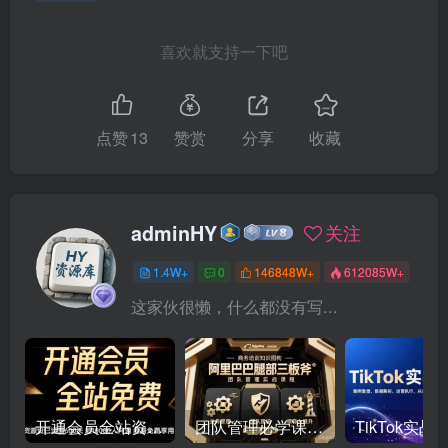
喜欢就支持一下吧
点赞
13
赞赏
分享
收藏
adminHY
关注
1.4W+
0
146848W+
612085W+
这家伙很懒，什么都没有写...
开通会员全站资源免费下载 开通VIP会员 HY资源库
团队管理必学课程系列，阿里巴巴“腿部三板斧”