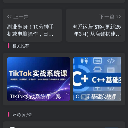
上一篇
下一篇
副业翻身！10分钟手
淘系运营攻略(更新25
机或电脑操作，日入
年3月) 从店铺搭建到
500+,搞笑表情包多收
爆款打造，快速掌握
相关推荐
益渠道变现
淘系运营
TikTok实战系统课，案例复盘、数据解析、运营执行，从0到1构建千万级电商体系（更新）
C++零基础实战课，
评论
抢沙发