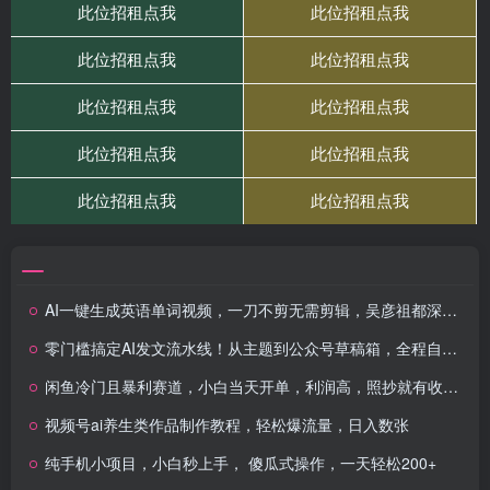
AI一键生成英语单词视频，一刀不剪无需剪辑，吴彦祖都深耕英语赛道了！无需英语基础，全程AI帮你搞定
零门槛搞定AI发文流水线！从主题到公众号草稿箱，全程自动化（详细步骤）
闲鱼冷门且暴利赛道，小白当天开单，利润高，照抄就有收益，日入1k+
视频号ai养生类作品制作教程，轻松爆流量，日入数张
纯手机小项目，小白秒上手， 傻瓜式操作，一天轻松200+