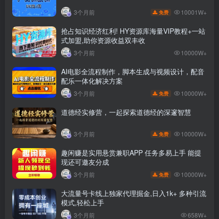
10001W+
3个月前
免费
抢占知识经济红利! HY资源库海量VIP教程+一站
式加盟,助你资源收益双丰收
3个月前
10000W+
AI电影全流程制作，脚本生成与视频设计，配音
配乐一体化解决方案
10000W+
3个月前
免费
道德经实修营，一起探索道德经的深邃智慧
10000W+
3个月前
免费
趣闲赚是实用悬赏兼职APP 任务多易上手 能提
现还可邀友分成
10000W+
3个月前
免费
大流量号卡线上独家代理掘金,日入1k+ 多种引流
模式,轻松上手
3个月前
658W+