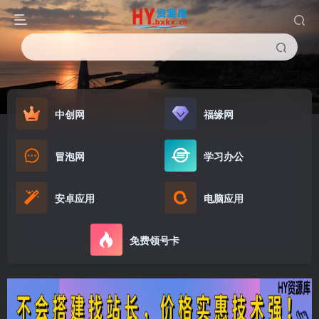
中创网
福缘网
冒泡网
学习办公
安卓应用
电脑应用
免费领号卡