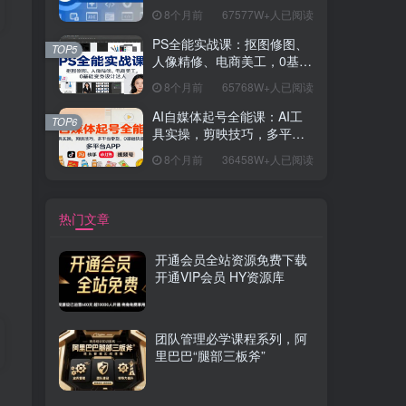
握开发思维，学成可挑战月
8个月前
67577W+人已阅读
薪15K+岗位
PS全能实战课：抠图修图、
TOP5
人像精修、电商美工，0基础
变身设计达人
8个月前
65768W+人已阅读
AI自媒体起号全能课：AI工
TOP6
具实操，剪映技巧，多平台
带货，0基础快速变现
8个月前
36458W+人已阅读
热门文章
开通会员全站资源免费下载
开通VIP会员 HY资源库
团队管理必学课程系列，阿
里巴巴“腿部三板斧”