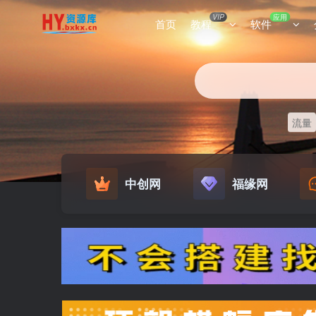
VIP
应用
首页
教程
软件
流量
中创网
福缘网