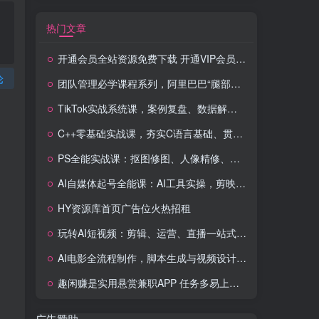
热门文章
开通会员全站资源免费下载 开通VIP会员 HY资源库
论
团队管理必学课程系列，阿里巴巴“腿部三板斧”
TikTok实战系统课，案例复盘、数据解析、运营执行，从0到1构建千万级电商体系（更新）
C++零基础实战课，夯实C语言基础、贯穿游戏项目、掌握开发思维，学成可挑战月薪15K+岗位
PS全能实战课：抠图修图、人像精修、电商美工，0基础变身设计达人
AI自媒体起号全能课：AI工具实操，剪映技巧，多平台带货，0基础快速变现
HY资源库首页广告位火热招租
玩转AI短视频：剪辑、运营、直播一站式教学，轻松打造流量神话
AI电影全流程制作，脚本生成与视频设计，配音配乐一体化解决方案
趣闲赚是实用悬赏兼职APP 任务多易上手 能提现还可邀友分成
广告赞助