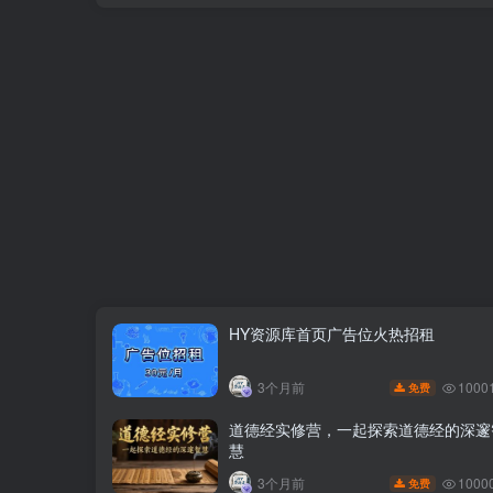
HY资源库首页广告位火热招租
1000
3个月前
免费
道德经实修营，一起探索道德经的深邃
慧
1000
3个月前
免费