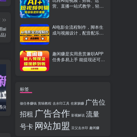
玩转AI短视频：剪辑、运
营、直播一站式教学，轻松
打造流量神话
篇
AI电影全流程制作，脚本生
ai
成与视频设计，配音配乐一
品)
体化解决方案
趣闲赚是实用悬赏兼职APP
任务多易上手 能提现还可邀
友分成
标签
广告位
做任务赚钱
剪辑教程
去水印工具
在家躺赚
2025出海新机遇(社媒+独立站),海外新机遇,实现独立站的高效运营与出海
室内外AI设计课,一站式覆盖建筑,室内,景观,平面,展陈五大热门品类,解锁设计行业的全新可能
广告合作
招租
流量
影视解说
网站加盟
号卡
豆父去水印
趣闲赚