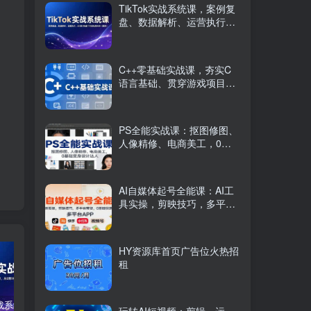
TikTok实战系统课，案例复
盘、数据解析、运营执行，
从0到1构建千万级电商体系
（更新）
C++零基础实战课，夯实C
语言基础、贯穿游戏项目、
掌握开发思维，学成可挑战
月薪15K+岗位
PS全能实战课：抠图修图、
人像精修、电商美工，0基
础变身设计达人
AI自媒体起号全能课：AI工
具实操，剪映技巧，多平台
带货，0基础快速变现
HY资源库首页广告位火热招
租
TikTok实战系统课，案例复盘、数据解析、运营执行，从0到1构建千万级电商体系（更新）
C++零基础实战课，夯实C语言基础、贯穿游戏项目、掌握开发思维，学成可挑战月薪15K+岗位
PS全能实战课：抠图修图、人像精修、电商美工，0基础变身设计达人