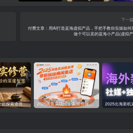
下一
付费文章：用AI打造蓝海虚拟产品，手把手教你实操如何用
做个可以卖的蓝海小产品(虚拟产
道德经实修营，一起探索道德经的深邃智慧
2025闲鱼实战掘金课,带你纵横闲鱼店,零起点多维度打造全能玩家