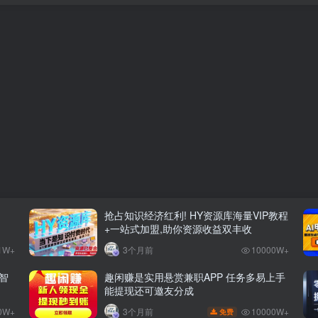
抢占知识经济红利! HY资源库海量VIP教程
+一站式加盟,助你资源收益双丰收
1W+
3个月前
10000W+
智
趣闲赚是实用悬赏兼职APP 任务多易上手
能提现还可邀友分成
0W+
10000W+
3个月前
免费