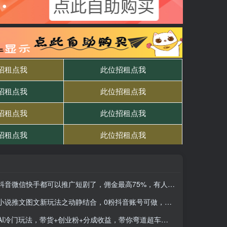
抖音微信快手都可以推广短剧了，佣金最高75%，有人靠一条视频就挣了2W
小说推文图文新玩法之动静结合，0粉抖音账号可做，简单粗暴，单日变现多张
AI冷门玩法，带货+创业粉+分成收益，带你弯道超车，实现逆风翻盘