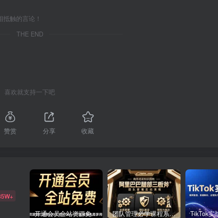
相抵触的言论！
THE END
喜欢就支持一下吧
赞赏
分享
收藏
85W+
开通会员全站资源免费下载 开通VIP会员 HY资源库
团队管理必学课程系列，阿里巴巴“腿部三板斧”