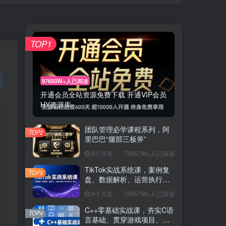
TOP1
97693W+人已阅读
开通会员全站资源免费下载 开通VIP会员
HY资源库
团队管理必学课程系列，阿
TOP2
里巴巴“腿部三板斧”
8个月前
75957W+人已阅读
TikTok实战系统课，案例复
TOP3
盘、数据解析、运营执行，
从0到1构建千万级电商体系
8个月前
75957W+人已阅读
（更新）
C++零基础实战课，夯实C语
TOP4
言基础、贯穿游戏项目、掌