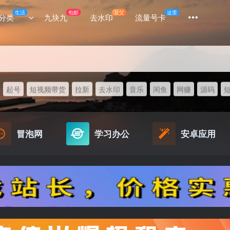
生活
包邮
豆父
这里
分类
九块九
去水印
流量号卡
起号
短视频带货
拉新
去水印
音乐
闲鱼
网赚
源码
冒泡网
学习办公
安卓应用