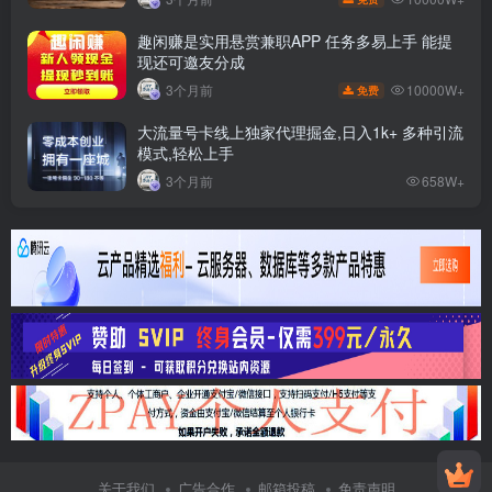
趣闲赚是实用悬赏兼职APP 任务多易上手 能提
现还可邀友分成
10000W+
3个月前
免费
大流量号卡线上独家代理掘金,日入1k+ 多种引流
模式,轻松上手
3个月前
658W+
关于我们
广告合作
邮箱投稿
免责声明