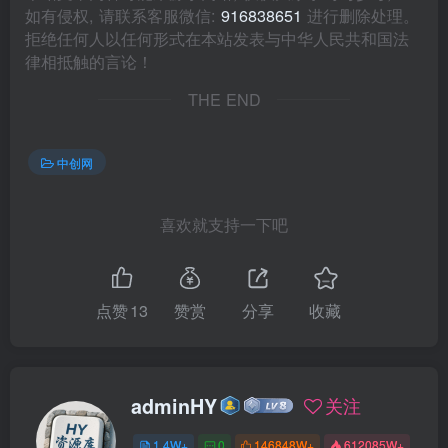
如有侵权, 请联系客服微信:
916838651
进行删除处理。
拒绝任何人以任何形式在本站发表与中华人民共和国法
律相抵触的言论！
THE END
中创网
喜欢就支持一下吧
点赞
13
赞赏
分享
收藏
adminHY
关注
1.4W+
0
146848W+
612085W+