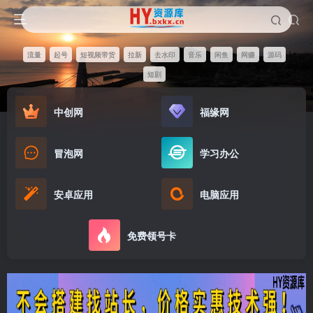
流量
起号
短视频带货
拉新
去水印
音乐
闲鱼
网赚
源码
短剧
中创网
福缘网
冒泡网
学习办公
安卓应用
电脑应用
免费领号卡