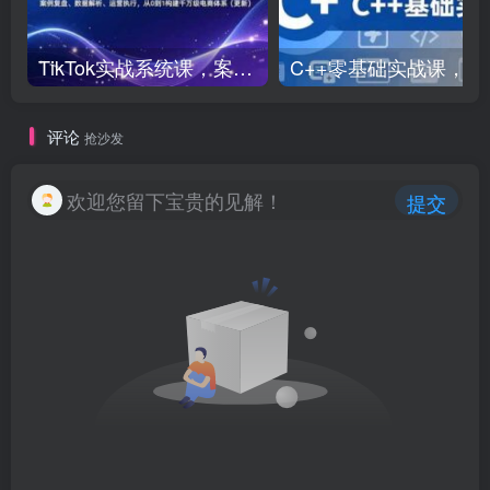
TikTok实战系统课，案例复盘、数据解析、运营执行，从0到1构建千万级电商体系（更新）
C++零基础实战课，
评论
抢沙发
欢迎您留下宝贵的见解！
提交