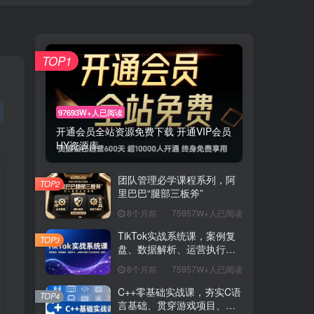
TOP1
97693W+人已阅读
开通会员全站资源免费下载 开通VIP会员
HY资源库
团队管理必学课程系列，阿
TOP2
里巴巴“腿部三板斧”
8个月前
75957W+人已阅读
TikTok实战系统课，案例复
TOP3
盘、数据解析、运营执行，
从0到1构建千万级电商体系
8个月前
75957W+人已阅读
（更新）
C++零基础实战课，夯实C语
TOP4
言基础、贯穿游戏项目、掌