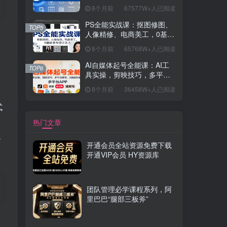
握开发思维，学成可挑战月
8个月前
67577W+人已阅读
薪15K+岗位
PS全能实战课：抠图修图、
TOP5
人像精修、电商美工，0基础
变身设计达人
8个月前
65768W+人已阅读
AI自媒体起号全能课：AI工
TOP6
具实操，剪映技巧，多平台
带货，0基础快速变现
8个月前
36458W+人已阅读
式
热门文章
云
开通会员全站资源免费下载
开通VIP会员 HY资源库
团队管理必学课程系列，阿
里巴巴“腿部三板斧”