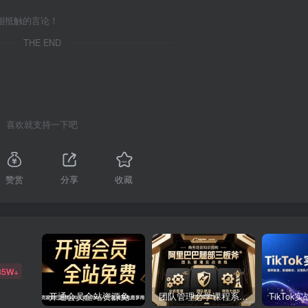
相抵触的言论！
THE END
喜欢就支持一下吧
赞赏
分享
收藏
85W+
开通会员全站资源免费下载 开通VIP会员 HY资源库
团队管理必学课程系列，阿里巴巴“腿部三板斧”