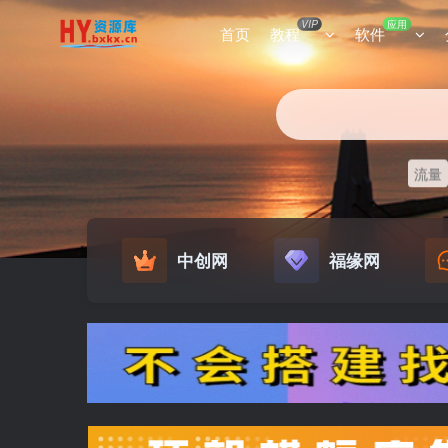
VIP
应用
首页
教程
软件
流量
中创网
福缘网