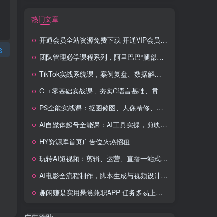
热门文章
开通会员全站资源免费下载 开通VIP会员 HY资源库
论
团队管理必学课程系列，阿里巴巴“腿部三板斧”
TikTok实战系统课，案例复盘、数据解析、运营执行，从0到1构建千万级电商体系（更新）
C++零基础实战课，夯实C语言基础、贯穿游戏项目、掌握开发思维，学成可挑战月薪15K+岗位
PS全能实战课：抠图修图、人像精修、电商美工，0基础变身设计达人
AI自媒体起号全能课：AI工具实操，剪映技巧，多平台带货，0基础快速变现
HY资源库首页广告位火热招租
玩转AI短视频：剪辑、运营、直播一站式教学，轻松打造流量神话
AI电影全流程制作，脚本生成与视频设计，配音配乐一体化解决方案
趣闲赚是实用悬赏兼职APP 任务多易上手 能提现还可邀友分成
广告赞助