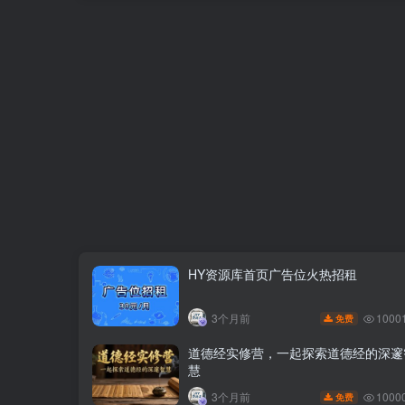
HY资源库首页广告位火热招租
1000
3个月前
免费
道德经实修营，一起探索道德经的深邃
慧
1000
3个月前
免费