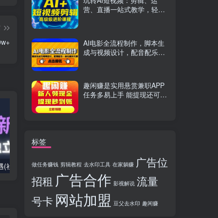
玩转AI短视频：剪辑、运
营、直播一站式教学，轻松
打造流量神话
篇
w+
AI电影全流程制作，脚本生
成与视频设计，配音配乐一
体化解决方案
趣闲赚是实用悬赏兼职APP
任务多易上手 能提现还可邀
友分成
标签
广告位
做任务赚钱
剪辑教程
去水印工具
在家躺赚
2025出海新机遇(社媒+独立站),海外新机遇,实现独立站的高效运营与出海
室内外AI设计课,一站式覆盖建筑,室内,景观,平面,展陈五大热门品类,解锁设计行业的全新可能
广告合作
招租
流量
影视解说
网站加盟
号卡
豆父去水印
趣闲赚