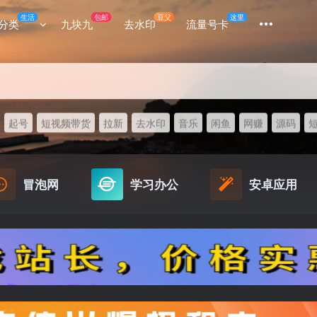
生活
包邮
豆父
这里
分类
九块九
去水印
流量号卡
起号
短视频带货
拉新
去水印
音乐
闲鱼
网赚
源码
冒泡网
学习办公
安卓应用