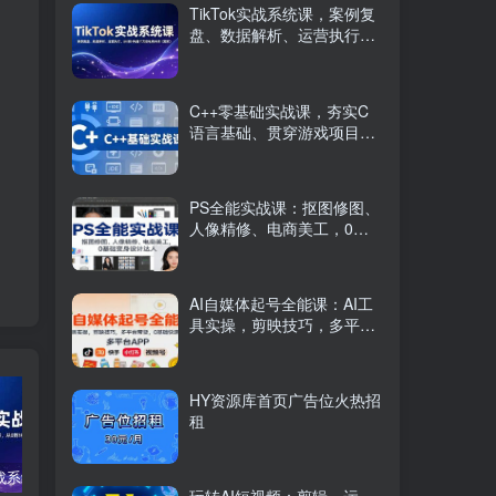
TikTok实战系统课，案例复
盘、数据解析、运营执行，
从0到1构建千万级电商体系
（更新）
C++零基础实战课，夯实C
语言基础、贯穿游戏项目、
掌握开发思维，学成可挑战
月薪15K+岗位
PS全能实战课：抠图修图、
人像精修、电商美工，0基
础变身设计达人
AI自媒体起号全能课：AI工
具实操，剪映技巧，多平台
带货，0基础快速变现
HY资源库首页广告位火热招
租
TikTok实战系统课，案例复盘、数据解析、运营执行，从0到1构建千万级电商体系（更新）
C++零基础实战课，夯实C语言基础、贯穿游戏项目、掌握开发思维，学成可挑战月薪15K+岗位
PS全能实战课：抠图修图、人像精修、电商美工，0基础变身设计达人