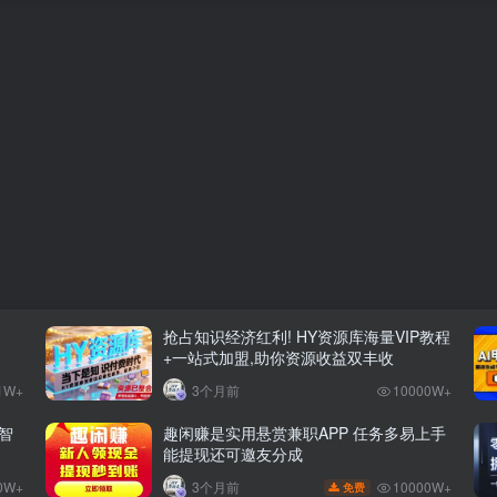
抢占知识经济红利! HY资源库海量VIP教程
+一站式加盟,助你资源收益双丰收
1W+
3个月前
10000W+
智
趣闲赚是实用悬赏兼职APP 任务多易上手
能提现还可邀友分成
0W+
10000W+
3个月前
免费