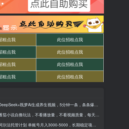
DeepSeek+既梦Ai生成养生视频，5分钟一条，条条爆款，轻松日入300+
番茄小说自撸玩法，不看播放量，不看视频质量，每天200+
阿尔法托管计划 单账号月入3000-5000，长期稳定项目，新手小白轻松上手