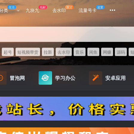
生活
包邮
豆父
这里
分类
九块九
去水印
流量号卡
起号
短视频带货
拉新
去水印
音乐
闲鱼
网赚
源码
冒泡网
学习办公
安卓应用