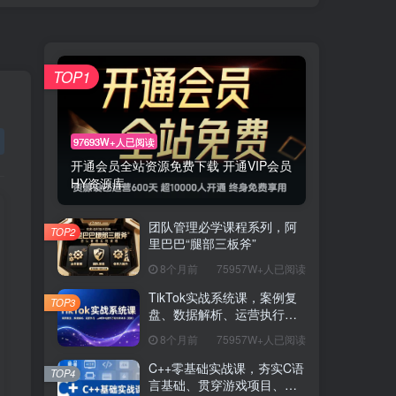
TOP1
97693W+人已阅读
开通会员全站资源免费下载 开通VIP会员
HY资源库
团队管理必学课程系列，阿
TOP2
里巴巴“腿部三板斧”
8个月前
75957W+人已阅读
TikTok实战系统课，案例复
TOP3
盘、数据解析、运营执行，
从0到1构建千万级电商体系
8个月前
75957W+人已阅读
（更新）
C++零基础实战课，夯实C语
TOP4
言基础、贯穿游戏项目、掌