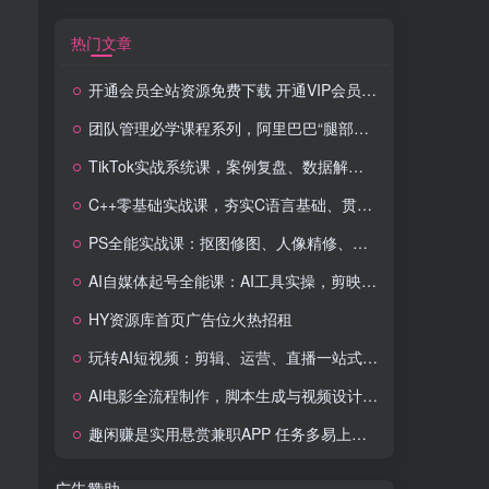
热门文章
开通会员全站资源免费下载 开通VIP会员 HY资源库
团队管理必学课程系列，阿里巴巴“腿部三板斧”
TikTok实战系统课，案例复盘、数据解析、运营执行，从0到1构建千万级电商体系（更新）
C++零基础实战课，夯实C语言基础、贯穿游戏项目、掌握开发思维，学成可挑战月薪15K+岗位
PS全能实战课：抠图修图、人像精修、电商美工，0基础变身设计达人
AI自媒体起号全能课：AI工具实操，剪映技巧，多平台带货，0基础快速变现
HY资源库首页广告位火热招租
玩转AI短视频：剪辑、运营、直播一站式教学，轻松打造流量神话
AI电影全流程制作，脚本生成与视频设计，配音配乐一体化解决方案
趣闲赚是实用悬赏兼职APP 任务多易上手 能提现还可邀友分成
广告赞助