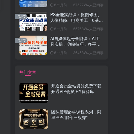
握开发思维，学成可挑战月
8个月前
67577W+人已阅读
薪15K+岗位
PS全能实战课：抠图修图、
TOP5
人像精修、电商美工，0基础
变身设计达人
8个月前
65768W+人已阅读
AI自媒体起号全能课：AI工
TOP6
具实操，剪映技巧，多平台
带货，0基础快速变现
8个月前
36458W+人已阅读
热门文章
开通会员全站资源免费下载
开通VIP会员 HY资源库
团队管理必学课程系列，阿
里巴巴“腿部三板斧”