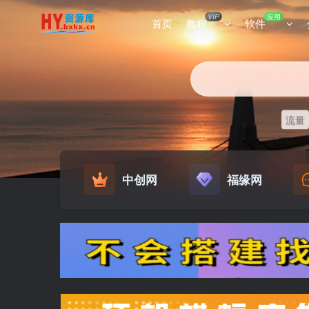
VIP
应用
首页
教程
软件
流量
中创网
福缘网