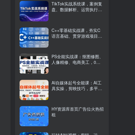
TikTok实战系统课，案例复
盘、数据解析、运营执行，
从0到1构建千万级电商体系
（更新）
C++零基础实战课，夯实C
语言基础、贯穿游戏项目、
掌握开发思维，学成可挑战
月薪15K+岗位
PS全能实战课：抠图修图、
人像精修、电商美工，0基
础变身设计达人
AI自媒体起号全能课：AI工
具实操，剪映技巧，多平台
带货，0基础快速变现
HY资源库首页广告位火热招
租