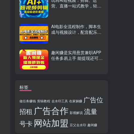
玩转AI短视频：剪辑、运
营、直播一站式教学，轻松
打造流量神话
AI电影全流程制作，脚本生
成与视频设计，配音配乐一
体化解决方案
趣闲赚是实用悬赏兼职APP
任务多易上手 能提现还可邀
友分成
标签
广告位
做任务赚钱
剪辑教程
去水印工具
在家躺赚
广告合作
招租
流量
影视解说
网站加盟
号卡
豆父去水印
趣闲赚