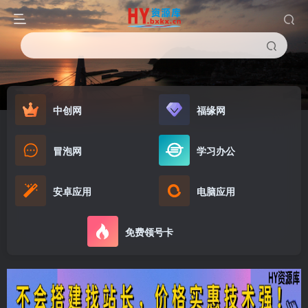
中创网
福缘网
冒泡网
学习办公
安卓应用
电脑应用
免费领号卡