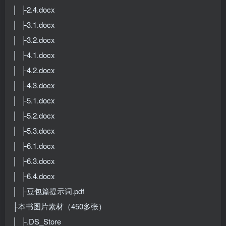
│ ├2.4.docx
│ ├3.1.docx
│ ├3.2.docx
│ ├4.1.docx
│ ├4.2.docx
│ ├4.3.docx
│ ├5.1.docx
│ ├5.2.docx
│ ├5.3.docx
│ ├6.1.docx
│ ├6.3.docx
│ ├6.4.docx
│ ├豆包篇提示词.pdf
├本书图片素材（450多张）
│ ├.DS_Store