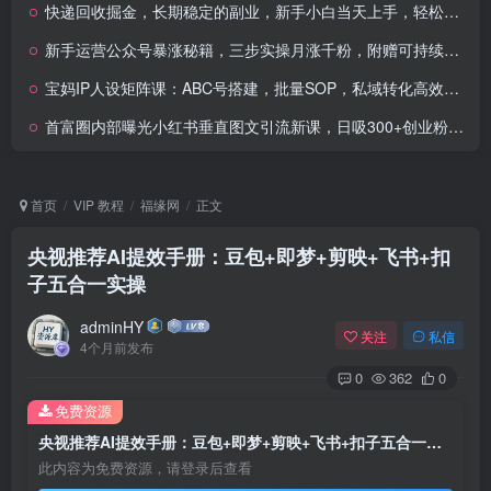
快递回收掘金，长期稳定的副业，新手小白当天上手，轻松日入多张
新手运营公众号暴涨秘籍，三步实操月涨千粉，附赠可持续变现思路解析
宝妈IP人设矩阵课：ABC号搭建，批量SOP，私域转化高效闭环
首富圈内部曝光小红书垂直图文引流新课，日吸300+创业粉，日入8张+，限时获取防封禁
首页
VIP 教程
福缘网
正文
央视推荐AI提效手册：豆包+即梦+剪映+飞书+扣
子五合一实操
adminHY
关注
私信
4个月前发布
0
362
0
免费资源
央视推荐AI提效手册：豆包+即梦+剪映+飞书+扣子五合一实操
此内容为免费资源，请登录后查看