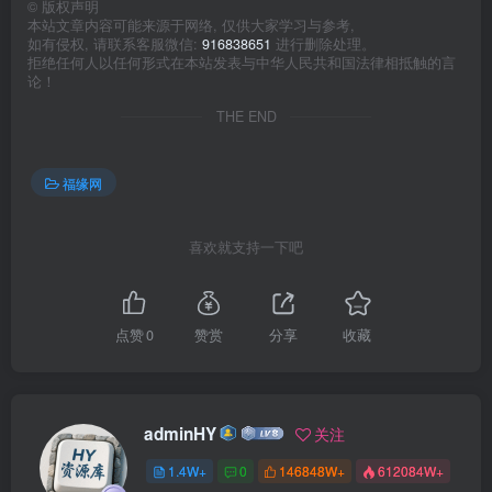
©
版权声明
本站文章内容可能来源于网络, 仅供大家学习与参考,
如有侵权, 请联系客服微信:
916838651
进行删除处理。
拒绝任何人以任何形式在本站发表与中华人民共和国法律相抵触的言
论！
THE END
福缘网
喜欢就支持一下吧
点赞
0
赞赏
分享
收藏
adminHY
关注
1.4W+
0
146848W+
612084W+