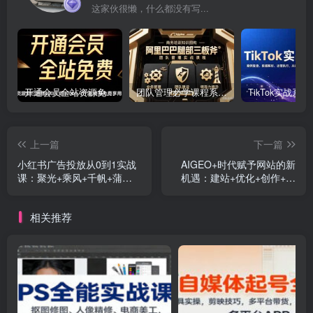
这家伙很懒，什么都没有写...
开通会员全站资源免费下载 开通VIP会员 HY资源库
团队管理必学课程系列，阿里巴巴“腿部三板斧”
上一篇
下一篇
小红书广告投放从0到1实战
AIGEO+时代赋予网站的新
课：聚光+乘风+千帆+蒲公
机遇：建站+优化+创作+变
英全平台实操
现+全流程深度解析
相关推荐