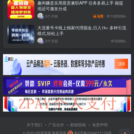
趣闲赚是实用悬赏兼职APP 任务多易上手 能提
现还可邀友分成
10000W+
3个月前
免费
大流量号卡线上独家代理掘金,日入1k+ 多种引流
模式,轻松上手
3个月前
658W+
关于我们
广告合作
邮箱投稿
免责声明
© 2023
HY资源库
版权所有
鲁ICP备2024077178号