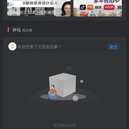
PS全能实战课：抠图修图、人像精修、电商美工，0基础变身设计达人
AI自媒体起号
评论
抢沙发
欢迎您留下宝贵的见解！
提交
暂无评论内容