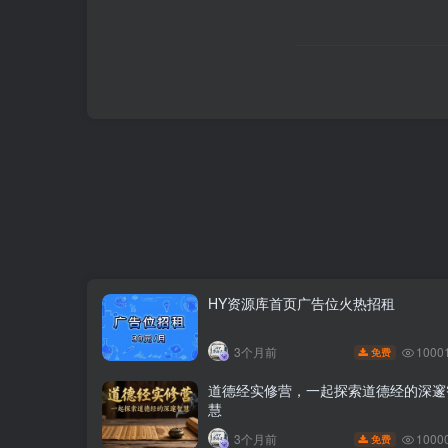
HY资源库首页广告位火热招租
1000
3个月前
免费
道德经实修营，一起探索道德经的深邃
慧
1000
3个月前
免费