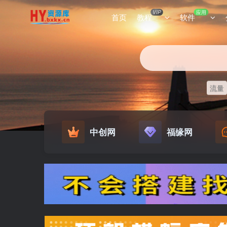
VIP
应用
首页
教程
软件
流量
中创网
福缘网