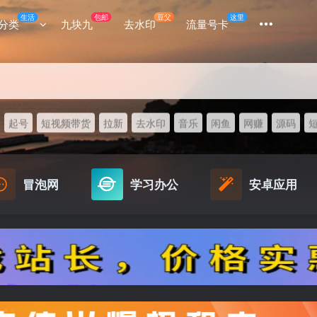
生活
包邮
豆父
这里
分类
九块九
去水印
流量号卡
起号
短视频带货
拉新
去水印
音乐
闲鱼
网赚
源码
冒泡网
学习办公
安卓应用