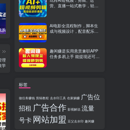
玩转AI短视频：剪辑、运
营、直播一站式教学，轻松
打造流量神话
AI电影全流程制作，脚本生
TikTok实战系统课，案例复盘、数据解析、运营执行，从0到1构建千万级电商体系（更新）
C++零基础实战课，夯实C语言基础、贯穿游戏项目、掌握开发思维，学成可挑战月薪15K+岗位
PS全能实战课：抠图修图、人像精修、电商美工，0基础变身设计达人
成与视频设计，配音配乐一
体化解决方案
趣闲赚是实用悬赏兼职APP
篇
任务多易上手 能提现还可邀
管理
友分成
教学
标签
广告位
做任务赚钱
剪辑教程
去水印工具
在家躺赚
广告合作
招租
流量
影视解说
网站加盟
号卡
豆父去水印
趣闲赚