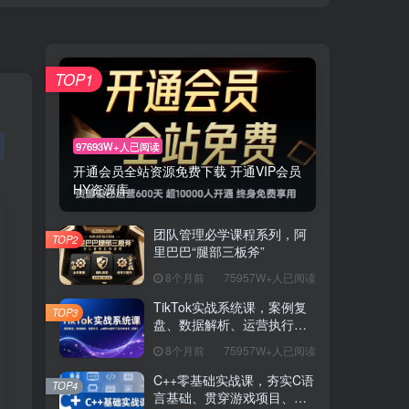
TOP1
97693W+人已阅读
开通会员全站资源免费下载 开通VIP会员
HY资源库
团队管理必学课程系列，阿
TOP2
里巴巴“腿部三板斧”
8个月前
75957W+人已阅读
TikTok实战系统课，案例复
TOP3
盘、数据解析、运营执行，
从0到1构建千万级电商体系
8个月前
75957W+人已阅读
（更新）
C++零基础实战课，夯实C语
TOP4
言基础、贯穿游戏项目、掌