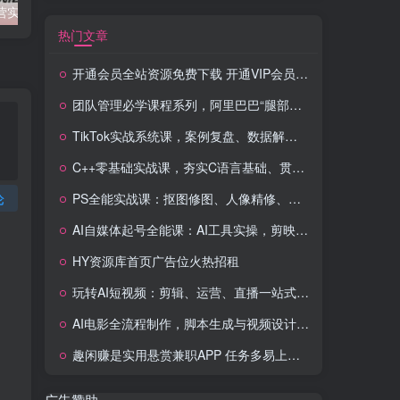
2025拼多多运营实战课：强付费+微付费+活动爆流,解锁盈利玩法（更新）
美妆抖音短视频带货课：账号搭建+爆款文案+剪辑实操,新手快速起号出单
热门文章
开通会员全站资源免费下载 开通VIP会员 HY资源库
团队管理必学课程系列，阿里巴巴“腿部三板斧”
TikTok实战系统课，案例复盘、数据解析、运营执行，从0到1构建千万级电商体系（更新）
C++零基础实战课，夯实C语言基础、贯穿游戏项目、掌握开发思维，学成可挑战月薪15K+岗位
论
PS全能实战课：抠图修图、人像精修、电商美工，0基础变身设计达人
AI自媒体起号全能课：AI工具实操，剪映技巧，多平台带货，0基础快速变现
HY资源库首页广告位火热招租
玩转AI短视频：剪辑、运营、直播一站式教学，轻松打造流量神话
AI电影全流程制作，脚本生成与视频设计，配音配乐一体化解决方案
趣闲赚是实用悬赏兼职APP 任务多易上手 能提现还可邀友分成
广告赞助