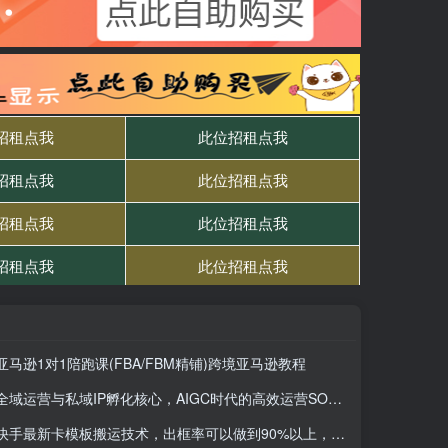
亚马逊1对1陪跑课(FBA/FBM精铺)跨境亚马逊教程
全域运营与私域IP孵化核心，AIGC时代的高效运营SOP解决方案
快手最新卡模板搬运技术，出框率可以做到90%以上，可以搬运任何赛道