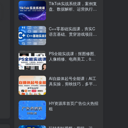
TikTok实战系统课，案例复
盘、数据解析、运营执行，
从0到1构建千万级电商体系
（更新）
C++零基础实战课，夯实C
语言基础、贯穿游戏项目、
掌握开发思维，学成可挑战
月薪15K+岗位
PS全能实战课：抠图修图、
人像精修、电商美工，0基
础变身设计达人
AI自媒体起号全能课：AI工
具实操，剪映技巧，多平台
带货，0基础快速变现
HY资源库首页广告位火热招
租