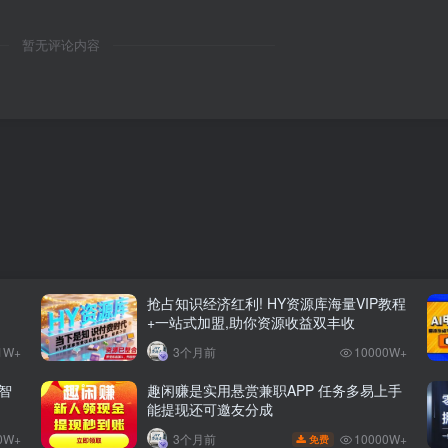
暂无评论内容
抢占知识经济红利! HY资源库海量VIP教程
+一站式加盟,助你资源收益双丰收
1W+
3个月前
10000W+
智
趣闲赚是实用悬赏兼职APP 任务多易上手
能提现还可邀友分成
0W+
10000W+
3个月前
免费