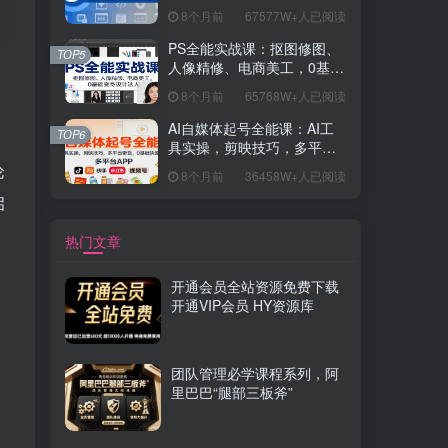
握开发思维，学成可挑战月
8个月前
67577W+人已阅读
薪15K+岗位
PS全能实战课：抠图修图、
TOP5
人像精修、电商美工，0基础
变身设计达人
8个月前
65768W+人已阅读
AI自媒体起号全能课：AI工
TOP6
具实操，剪映技巧，多平台
带货，0基础快速变现
论
8个月前
36458W+人已阅读
启
热门文章
开通会员全站资源免费下载
开通VIP会员 HY资源库
团队管理必学课程系列，阿
里巴巴“腿部三板斧”