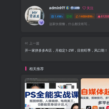
adminHY
关注
1.4W+
0
146848W+
6120
这家伙很懒，什么都没有写...
上一篇
开一家拼多多AI店，月稳定1-2W，目前旺季，风口期！
相关推荐