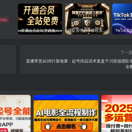
85W+
开通会员全站资源免费下载 开通VIP会员 HY资源库
团队管理必学课程系列，阿里巴巴“腿部三板斧”
下一
直播带货从0到1落地课：起号排品话术复盘千川投放团队
全