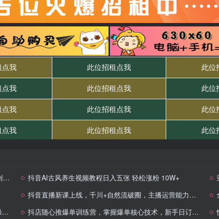
…
抖音AI古风养生视频教程日入五张 轻松涨粉 10W+
抖音直播新课上线，千川+自然流破圈，主播运营能力7天速成 (6-7月新课)
入
抖店随心推爆单训练营，掌握爆单核心技术，新手日订单破百单！