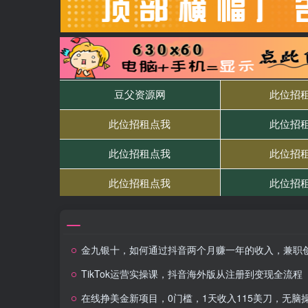
金九银十，如何通过抖音两个月赚一年的收入，兼职创业闷声赚钱，捡钱时
TikTok运营实操课，抖音海外版从注册到变现全流程
在线挣美金新项目，0门槛，1天收入115美刀，无脑操作，真正被动收