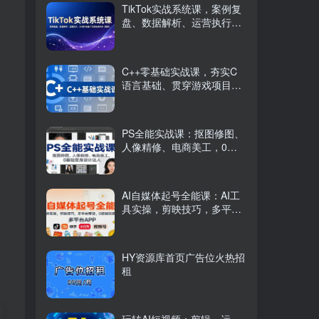
TikTok实战系统课，案例复
盘、数据解析、运营执行，
从0到1构建千万级电商体系
（更新）
C++零基础实战课，夯实C
语言基础、贯穿游戏项目、
掌握开发思维，学成可挑战
月薪15K+岗位
PS全能实战课：抠图修图、
人像精修、电商美工，0基
础变身设计达人
AI自媒体起号全能课：AI工
具实操，剪映技巧，多平台
带货，0基础快速变现
HY资源库首页广告位火热招
租