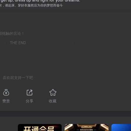
何，请起床、穿好衣服然后为你的梦想而奋斗
相抵触的言论！
THE END
喜欢就支持一下吧
赞赏
分享
收藏