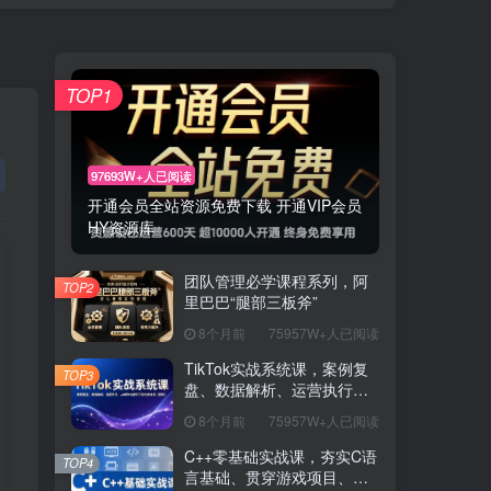
TOP1
97693W+人已阅读
开通会员全站资源免费下载 开通VIP会员
HY资源库
团队管理必学课程系列，阿
TOP2
里巴巴“腿部三板斧”
8个月前
75957W+人已阅读
TikTok实战系统课，案例复
TOP3
盘、数据解析、运营执行，
从0到1构建千万级电商体系
8个月前
75957W+人已阅读
（更新）
C++零基础实战课，夯实C语
TOP4
言基础、贯穿游戏项目、掌