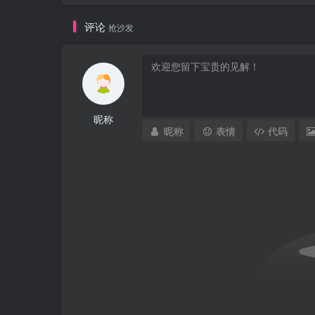
评论
抢沙发
昵称
昵称
表情
代码