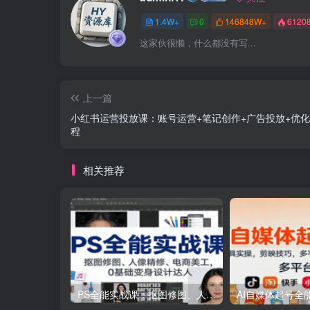
1.4W+
0
146848W+
6120
这家伙很懒，什么都没有写...
上一篇
小红书运营投放课：账号运营+笔记创作+广告投放+优
程
相关推荐
PS全能实战课：抠图修图、人像精修、电商美工，0基础变身设计达人