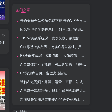
热门文章
TikTok实战系统课，案例复盘、数据解析、运营执行，从0到1构建千万级电商体系（更新）
C++零基础实战课，夯实C语言基础、贯穿游戏项目、掌握开发思维，学成可挑战月薪15K+岗位
PS全能实战课：抠图修图、人像精修、电商美工，0基础变身设计达人
开通会员全站资源免费下载 开通VIP会员 HY资源库
团队管理必学课程系列，阿里巴巴“腿部三板斧”
篇
TikTok实战系统课，案例复盘、数据解析、运营执行，从0到1构建千万级电商体系（更新）
战课
C++零基础实战课，夯实C语言基础、贯穿游戏项目、掌握开发思维，学成可挑战月薪15K+岗位
PS全能实战课：抠图修图、人像精修、电商美工，0基础变身设计达人
AI自媒体起号全能课：AI工具实操，剪映技巧，多平台带货，0基础快速变现
HY资源库首页广告位火热招租
玩转AI短视频：剪辑、运营、直播一站式教学，轻松打造流量神话
AI电影全流程制作，脚本生成与视频设计，配音配乐一体化解决方案
趣闲赚是实用悬赏兼职APP 任务多易上手 能提现还可邀友分成
2025拼多多运营实战课：强付费+微付费+活动爆流,解锁盈利玩法（更新）
美妆抖音短视频带货课：账号搭建+爆款文案+剪辑实操,新手快速起号出单
广告赞助