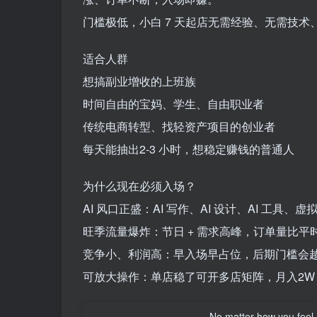
门槛极低，小白 7 天起店无需经验、无需技
适合人群
想搞副业增收的上班族
时间自由的宝妈、学生、自由职业者
传统电商转型、找轻资产项目的创业者
每天能抽出2-3 小时，想稳定赚钱的普通人
为什么现在必须入场？
AI 风口正盛：AI 写作、AI 设计、AI 工具
旺季流量爆炸：节日 + 需求高峰，订单量比平时高 
竞争小、利润高：早入场早占位，后期门槛会
可放大操作：单店稳了可开多店矩阵，月入2W 
No matter how you feel,