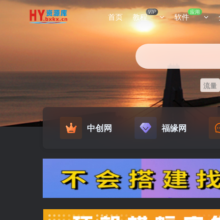
VIP
应用
首页
教程
软件
流量
中创网
福缘网