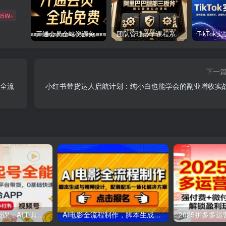
85W+
开通会员全站资源免费下载 开通VIP会员 HY资源库
团队管理必学课程系列，阿里巴巴“腿部三板斧”
下一
化全流
小红书带货达人启航计划：纯小白也能学会的副业增收实
AI自媒体起号全能课：AI工具实操，剪映技巧，多平台带货，0基础快速变现
AI电影全流程制作，脚本生成与视频设计，配音配乐一体化解决方案