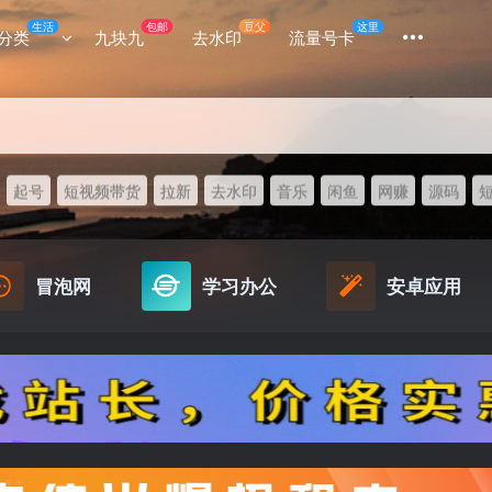
生活
包邮
豆父
这里
分类
九块九
去水印
流量号卡
起号
短视频带货
拉新
去水印
音乐
闲鱼
网赚
源码
冒泡网
学习办公
安卓应用