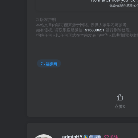
无论你现在感觉如
©
版权声明
本站文章内容可能来源于网络, 仅供大家学习与参考,
如有侵权, 请联系客服微信:
916838651
进行删除处理。
拒绝任何人以任何形式在本站发表与中华人民共和国法律
福缘网
点赞
0
adminHY
关注