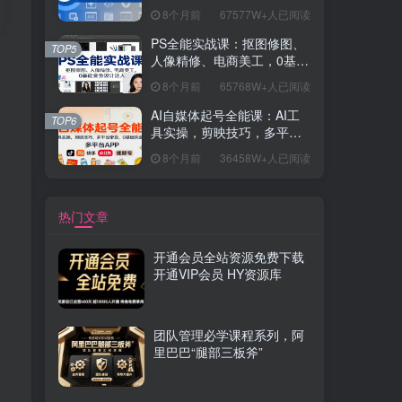
握开发思维，学成可挑战月
8个月前
67577W+人已阅读
薪15K+岗位
PS全能实战课：抠图修图、
TOP5
人像精修、电商美工，0基础
变身设计达人
8个月前
65768W+人已阅读
AI自媒体起号全能课：AI工
TOP6
具实操，剪映技巧，多平台
带货，0基础快速变现
8个月前
36458W+人已阅读
热门文章
开通会员全站资源免费下载
开通VIP会员 HY资源库
团队管理必学课程系列，阿
里巴巴“腿部三板斧”