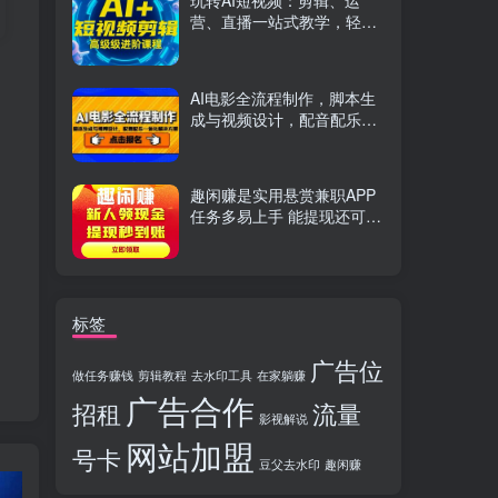
玩转AI短视频：剪辑、运
营、直播一站式教学，轻松
打造流量神话
AI电影全流程制作，脚本生
成与视频设计，配音配乐一
体化解决方案
趣闲赚是实用悬赏兼职APP
任务多易上手 能提现还可邀
友分成
标签
广告位
做任务赚钱
剪辑教程
去水印工具
在家躺赚
广告合作
招租
流量
影视解说
网站加盟
号卡
豆父去水印
趣闲赚