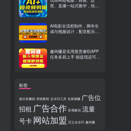
玩转AI短视频：剪辑、运
营、直播一站式教学，轻松
打造流量神话
AI电影全流程制作，脚本生
成与视频设计，配音配乐一
体化解决方案
趣闲赚是实用悬赏兼职APP
任务多易上手 能提现还可邀
友分成
标签
广告位
做任务赚钱
剪辑教程
去水印工具
在家躺赚
广告合作
招租
流量
影视解说
网站加盟
号卡
豆父去水印
趣闲赚