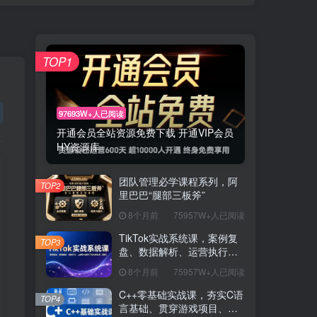
TOP1
97693W+人已阅读
开通会员全站资源免费下载 开通VIP会员
HY资源库
团队管理必学课程系列，阿
TOP2
里巴巴“腿部三板斧”
8个月前
75957W+人已阅读
TikTok实战系统课，案例复
TOP3
盘、数据解析、运营执行，
从0到1构建千万级电商体系
8个月前
75957W+人已阅读
（更新）
C++零基础实战课，夯实C语
TOP4
言基础、贯穿游戏项目、掌