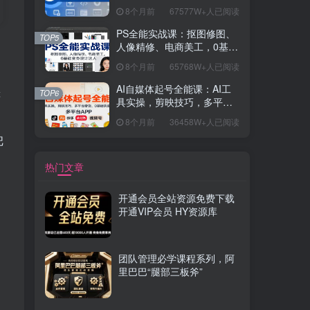
握开发思维，学成可挑战月
8个月前
67577W+人已阅读
薪15K+岗位
PS全能实战课：抠图修图、
TOP5
人像精修、电商美工，0基础
变身设计达人
8个月前
65768W+人已阅读
透
AI自媒体起号全能课：AI工
TOP6
等
具实操，剪映技巧，多平台
带货，0基础快速变现
8个月前
36458W+人已阅读
把
热门文章
开通会员全站资源免费下载
开通VIP会员 HY资源库
团队管理必学课程系列，阿
里巴巴“腿部三板斧”