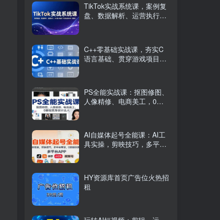
TikTok实战系统课，案例复
盘、数据解析、运营执行，
从0到1构建千万级电商体系
（更新）
C++零基础实战课，夯实C
语言基础、贯穿游戏项目、
掌握开发思维，学成可挑战
月薪15K+岗位
PS全能实战课：抠图修图、
人像精修、电商美工，0基
础变身设计达人
AI自媒体起号全能课：AI工
具实操，剪映技巧，多平台
带货，0基础快速变现
HY资源库首页广告位火热招
租