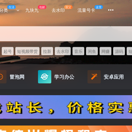
生活
包邮
豆父
这里
分类
九块九
去水印
流量号卡
起号
短视频带货
拉新
去水印
音乐
闲鱼
网赚
源码
冒泡网
学习办公
安卓应用