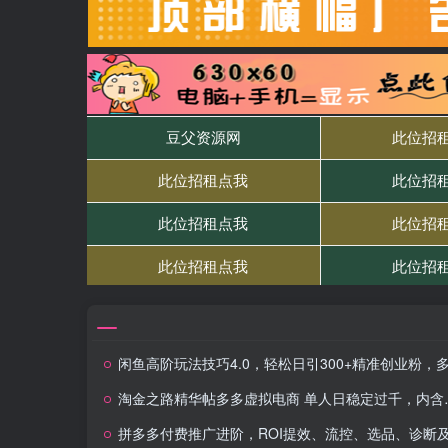
闲鱼高阶玩法技巧4.0，轻松日引300+精准创业粉，多种变现思
淘金之路精华帖多多虚拟电商 单人日稳定过千，内含一键开10家店免费教…
拼多多付费推广进阶，ROI提效、流控、选品、诊断及防坑等技巧（更新10月