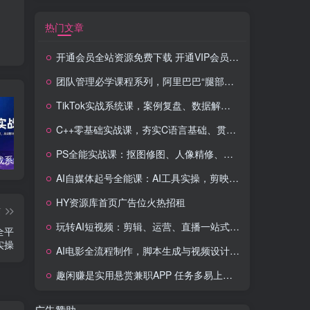
热门文章
开通会员全站资源免费下载 开通VIP会员 HY资源库
团队管理必学课程系列，阿里巴巴“腿部三板斧”
TikTok实战系统课，案例复盘、数据解析、运营执行，从0到1构建千万级电商体系（更新）
C++零基础实战课，夯实C语言基础、贯穿游戏项目、掌握开发思维，学成可挑战月薪15K+岗位
PS全能实战课：抠图修图、人像精修、电商美工，0基础变身设计达人
TikTok实战系统课，案例复盘、数据解析、运营执行，从0到1构建千万级电商体系（更新）
C++零基础实战课，夯实C语言基础、贯穿游戏项目、掌握开发思维，学成可挑战月薪15K+岗位
PS全能实战课：抠图修图、人像精修、电商美工，0基础变身设计达人
AI自媒体起号全能课：AI工具实操，剪映技巧，多平台带货，0基础快速变现
HY资源库首页广告位火热招租
篇
玩转AI短视频：剪辑、运营、直播一站式教学，轻松打造流量神话
全平
实操
AI电影全流程制作，脚本生成与视频设计，配音配乐一体化解决方案
趣闲赚是实用悬赏兼职APP 任务多易上手 能提现还可邀友分成
广告赞助