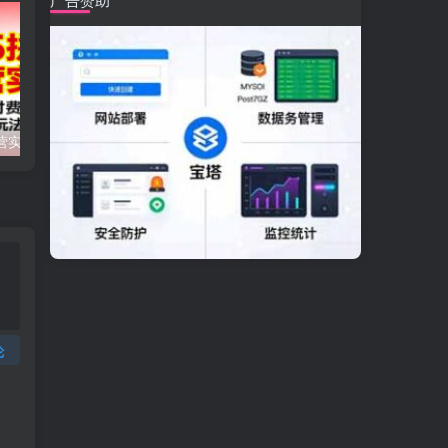
2025拼多多运营实战课：强付费+微付费+活动爆流,解锁盈利玩法（更新）
美妆抖音短视频带货课：账号搭建+爆款文案+剪辑实操,新手快速起号出单
论