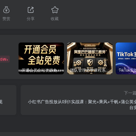
赞赏
分享
收藏
85W+
开通会员全站资源免费下载 开通VIP会员 HY资源库
团队管理必学课程系列，阿里巴巴“腿部三板斧”
下一
现
小红书广告投放从0到1实战课：聚光+乘风+千帆+蒲公英
台