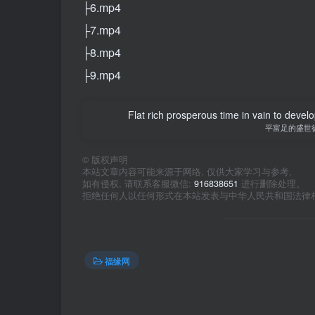
├6.mp4
├7.mp4
├8.mp4
├9.mp4
Flat rich prosperous time in vain to devel
平富足的盛世
©
版权声明
本站文章内容可能来源于网络, 仅供大家学习与参考,
如有侵权, 请联系客服微信:
916838651
进行删除处理。
拒绝任何人以任何形式在本站发表与中华人民共和国法律
福缘网