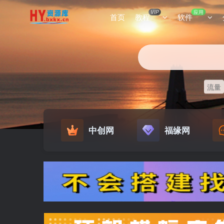
VIP
应用
首页
教程
软件
流量
中创网
福缘网