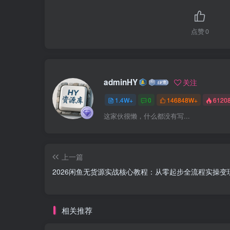
点赞
0
adminHY
关注
1.4W+
0
146848W+
6120
这家伙很懒，什么都没有写...
上一篇
2026闲鱼无货源实战核心教程：从零起步全流程实操变
相关推荐