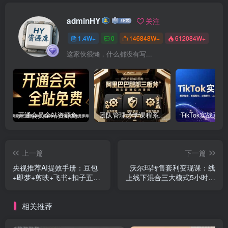
adminHY
关注
1.4W+
0
146848W+
612084W+
这家伙很懒，什么都没有写...
开通会员全站资源免费下载 开通VIP会员 HY资源库
团队管理必学课程系列，阿里巴巴“腿部三板斧”
上一篇
下一篇
央视推荐AI提效手册：豆包
沃尔玛转售套利变现课：线
+即梦+剪映+飞书+扣子五合
上线下混合三大模式5小时学
一实操
会跨境盈利
相关推荐