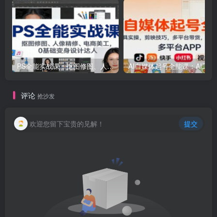
PS全能实战课：抠图修图、人像精修、电商美工，0基础变身设计达人
AI自媒体起号
评论
抢沙发
欢迎您留下宝贵的见解！
提交