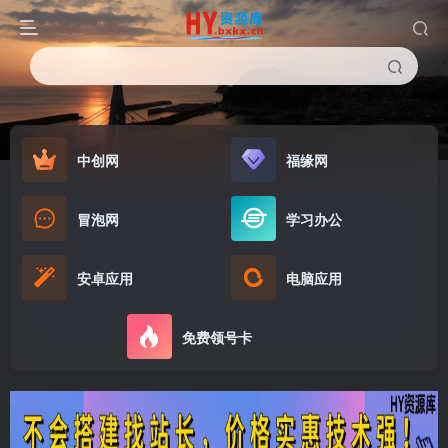
中创网
福缘网
冒泡网
学习办公
安卓应用
电脑应用
免费领号卡