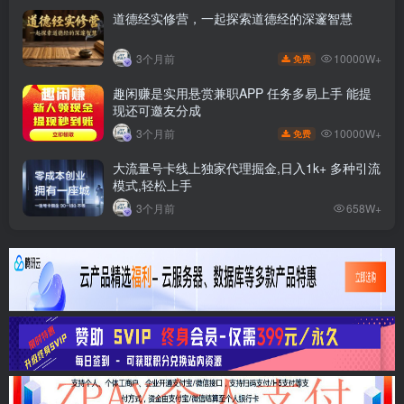
道德经实修营，一起探索道德经的深邃智慧
10000W+
3个月前
免费
趣闲赚是实用悬赏兼职APP 任务多易上手 能提
现还可邀友分成
10000W+
3个月前
免费
大流量号卡线上独家代理掘金,日入1k+ 多种引流
模式,轻松上手
3个月前
658W+